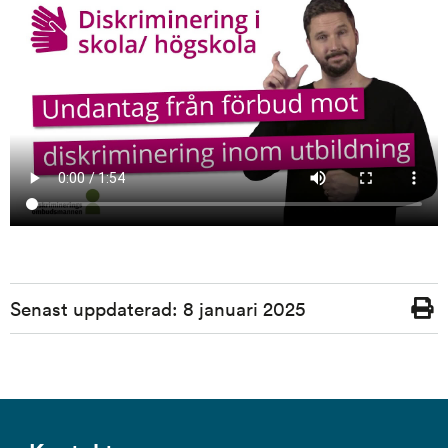
Sidinformation
Senast uppdaterad:
8 januari 2025
Skriv
ut