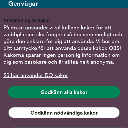
Genvägar
Gör en anmälan till oss
Användning av kakor
Nationella minoritetsspråk
På do.se använder vi så kallade kakor för att
webbplatsen ska fungera så bra som möjligt och
Om DO:s webbplats
göra den enklare för dig att använda. Vi ber om
Behandling av personuppgifter
ditt samtycke för att använda dessa kakor. OBS!
Kakorna sparar ingen personlig information om
dig som besökare och är alltså helt anonyma.
Följ oss
Så här använder DO kakor
DO på LinkedIn
(DO
på
DO på Instagram
Godkänn alla kakor
(DO
LinkedIn,
på
länk
DO på Facebook
(DO
Instagram,
till
på
Godkänn nödvändiga kakor
länk
DO på YouTube
annan
(DO:s
Facebook,
till
webbplats)
YouTube-
länk
annan