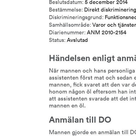
Beslutsdatum:
5 december 2014
Bestämmelse:
Direkt diskriminerin
Diskrimineringsgrund:
Funktionsne
Samhällsområde:
Varor och tjänste
Diarienummer:
ANM 2010-2154
Status:
Avslutad
Händelsen enligt anm
När mannen och hans personliga as
assistenten först mat och sedan en
mannen, fick svaret att den var d
honom någon öl eftersom han inte
att assistenten svarade att det i
mannen en öl.
Anmälan till DO
Mannen gjorde en anmälan till 