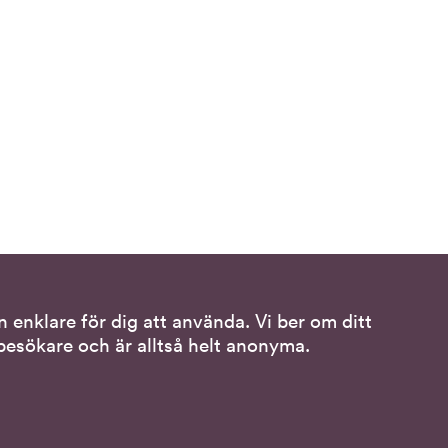
 enklare för dig att använda. Vi ber om ditt
Följ oss
esökare och är alltså helt anonyma.
ss
DO på LinkedIn
(DO
sspråk
på
DO på Instagram
(DO
LinkedIn,