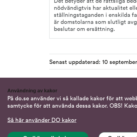
Det betyder att de rättsliga b
nödvändigtvis har aktualitet ell
ställningstaganden i enskilda fa
är domstolarna som slutligt avg
beslutar om ersättning.
Sidinformation
Senast uppdaterad:
10 september
Användning av kakor
På do.se använder vi så kallade kakor för att web
Kontakta oss
Alterna
samtycke för att använda dessa kakor. OBS! Kako
Samtal 
08-120 20 700
Så här använder DO kakor
Skriv i s
do@do.se