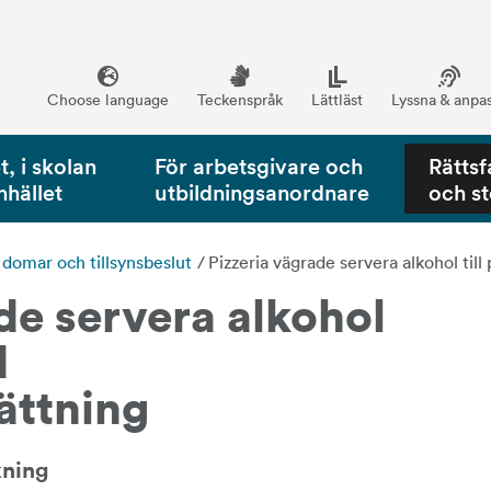
Choose language
Teckenspråk
Lättläst
Lyssna & anpa
, i skolan
För arbetsgivare och
Rättsf
mhället
utbildningsanordnare
och s
, domar och tillsynsbeslut
/
Pizzeria vägrade servera alkohol til
de servera alkohol 
 
ättning
kning