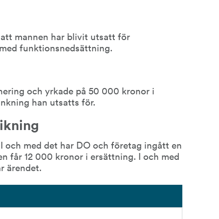
tt mannen har blivit utsatt för 
med funktionsnedsättning.
g
nering och yrkade på 50 000 kronor i 
änkning han utsatts för.
ikning
I och med det har DO och företag ingått en 
n får 12 000 kronor i ersättning. I och med 
ar ärendet.
43 kB.