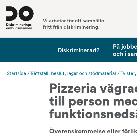
Vi arbetar för ett samhälle
fritt från diskriminering.
På jobbet
Diskriminerad?
och i sa
Startsida
/
Rättsfall, beslut, lagar och stödmaterial
/
Tvister
Pizzeria vägra
till person med
funktionsneds
Överenskommelse eller förli