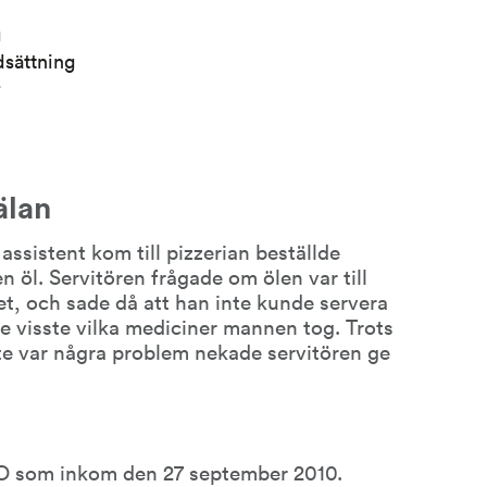
g
dsättning
r
älan
sistent kom till pizzerian beställde 
 öl. Servitören frågade om ölen var till 
et, och sade då att han inte kunde servera 
 visste vilka mediciner mannen tog. Trots 
nte var några problem nekade servitören ge 
DO som inkom den 27 september 2010.