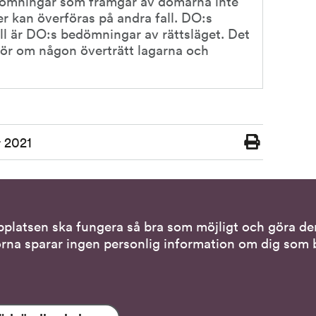
edömningar som framgår av domarna inte 
er kan överföras på andra fall. DO:s 
ll är DO:s bedömningar av rättsläget. Det 
ör om någon överträtt lagarna och 
 2021
Skriv
ut
bplatsen ska fungera så bra som möjligt och göra den
tiva kontaktsätt
Genvägar
rna sparar ingen personlig information om dig som b
via teckenspråkstolk
Gör en anmälan till o
tället för att tala
Nationella minoritet