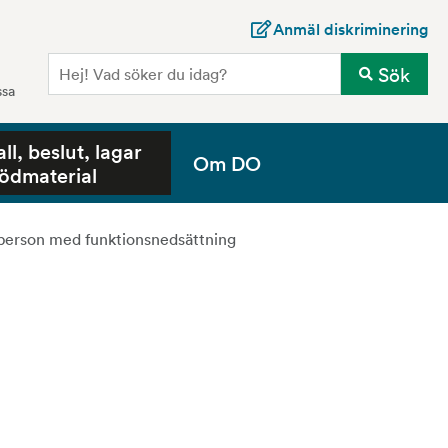
Anmäl diskriminering
Sö
Sök
ssa
all, beslut, lagar
Om DO
tödmaterial
l person med funktionsnedsättning