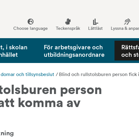
Choose language
Teckenspråk
Lättläst
Lyssna & anpa
, i skolan
För arbetsgivare och
Rättsf
mhället
utbildningsanordnare
och s
, domar och tillsynsbeslut
/
Blind och rullstolsburen person fick
stolsburen person 
 att komma av 
kning