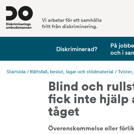
Vi arbetar för ett samhälle
fritt från diskriminering.
På jobbet
Diskriminerad?
och i sa
Startsida
/
Rättsfall, beslut, lagar och stödmaterial
/
Tvister
Blind och rull
fick inte hjälp
tåget
Överenskommelse eller förli