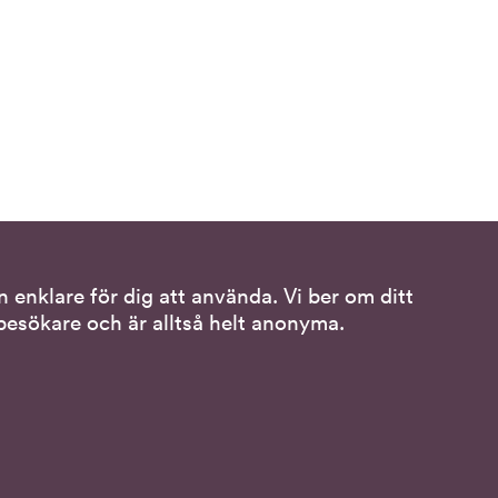
 enklare för dig att använda. Vi ber om ditt
Följ oss
esökare och är alltså helt anonyma.
ss
DO på LinkedIn
(DO
sspråk
på
DO på Instagram
(DO
LinkedIn,
på
länk
DO på Facebook
(DO
uppgifter
Instagram,
till