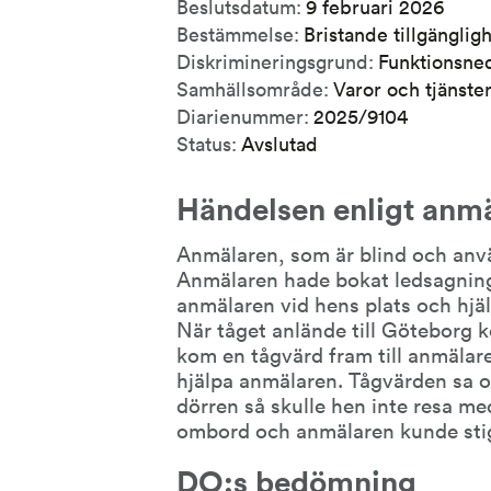
Beslutsdatum:
9 februari 2026
Bestämmelse:
Bristande tillgänglig
Diskrimineringsgrund:
Funktionsne
Samhällsområde:
Varor och tjänste
Diarienummer:
2025/9104
Status:
Avslutad
Händelsen enligt anm
Anmälaren, som är blind och använd
Anmälaren hade bokat ledsagning
anmälaren vid hens plats och hjä
När tåget anlände till Göteborg 
kom en tågvärd fram till anmälaren
hjälpa anmälaren. Tågvärden sa oc
dörren så skulle hen inte resa me
ombord och anmälaren kunde stig
DO:s bedömning