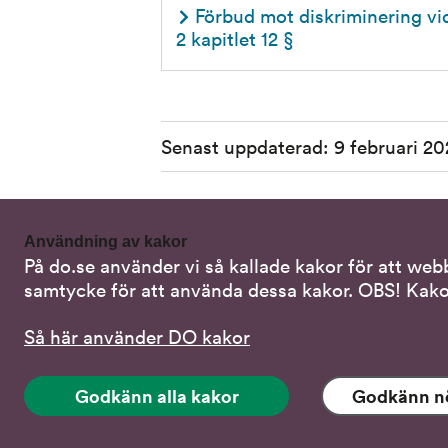
Förbud mot diskriminering vid
2 kapitlet 12 §
Sidinformation
Senast uppdaterad:
9 februari 20
Användning av kakor
På do.se använder vi så kallade kakor för att web
Kontakta oss
Alterna
samtycke för att använda dessa kakor. OBS! Kako
Samtal 
08-120 20 700
Så här använder DO kakor
Skriv i s
do@do.se
Godkänn alla kakor
Godkänn n
Stöd via
Fler kontaktuppgifter
Tal-, lä
Pressrum