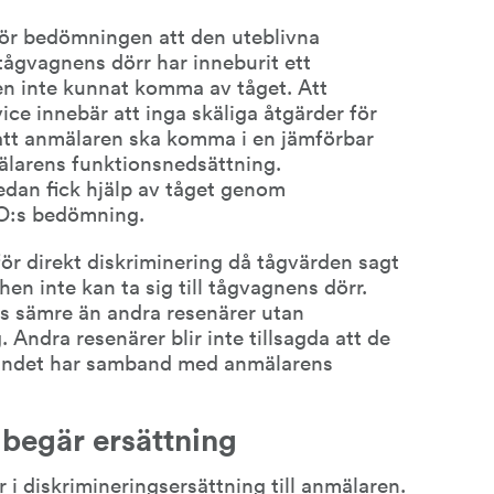
ör bedömningen att den uteblivna 
 tågvagnens dörr har inneburit ett 
 inte kunnat komma av tåget. Att 
e innebär att inga skäliga åtgärder för 
r att anmälaren ska komma i en jämförbar 
larens funktionsnedsättning. 
an fick hjälp av tåget genom 
DO:s bedömning.
ör direkt diskriminering då tågvärden sagt 
en inte kan ta sig till tågvagnens dörr. 
 sämre än andra resenärer utan 
ndra resenärer blir inte tillsagda att de 
andet har samband med anmälarens 
begär ersättning
 i diskrimineringsersättning till anmälaren.