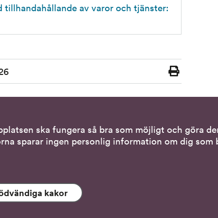
 tillhandahållande av varor och tjänster: 
26
Skriv
ut
bplatsen ska fungera så bra som möjligt och göra den
tiva kontaktsätt
Genvägar
rna sparar ingen personlig information om dig som b
via teckenspråkstolk
Gör en anmälan till o
tället för att tala
Nationella minoritet
ödvändiga kakor
 tolk i samtal
Om DO:s webbplats
s- och skrivstöd
Behandling av person