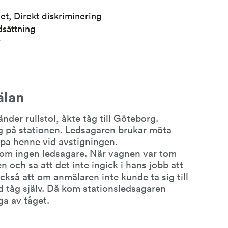
het, Direkt diskriminering
dsättning
r
älan
er rullstol, åkte tåg till Göteborg. 
 på stationen. Ledsagaren brukar möta 
lpa henne vid avstigningen.
kom ingen ledsagare. När vagnen var tom 
 och sa att det inte ingick i hans jobb att 
kså att om anmälaren inte kunde ta sig till 
d tåg själv. Då kom stationsledsagaren 
a av tåget.