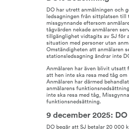
DO har utrett anmälningen och g
ledsagningen från sittplatsen till
missgynnande eftersom anmälaren
tågvärden nekade anmälaren servic
tillgänglighet vidtagits av SJ fö
situation med personer utan anmä
Omständigheten att anmälaren sed
stationsledsagning ändrar inte 
Anmälaren har även blivit utsatt f
att hen inte ska resa med tåg om h
Anmälaren har därmed behandlats
anmälarens funktionsnedsättning. A
inte ska resa med tåg, Missgynn
funktionsnedsättning.
9 december 2025: DO 
DO begär att SJ betalar 20 000 kr