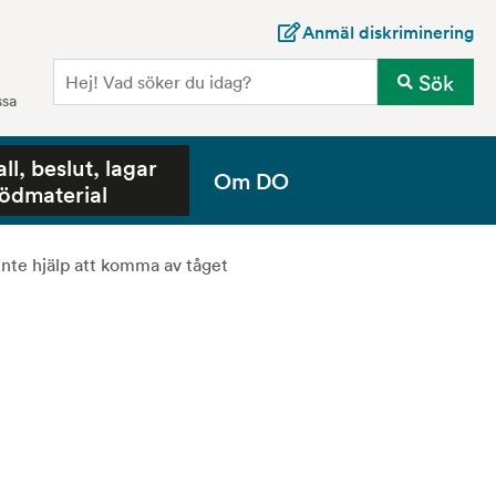
Anmäl diskriminering
Sö
Sök
ssa
all, beslut, lagar
Om DO
tödmaterial
 inte hjälp att komma av tåget