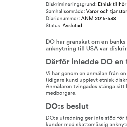
Diskrimineringsgrund:
Etnisk tillhö
Samhällsområde:
Varor och tjänste
Diarienummer:
ANM 2015-538
Status:
Avslutad
DO har granskat om en banks 
anknytning till USA var diskri
Därför inledde DO en t
Vi har genom en anmälan från en p
tidigare kund upplevt etnisk diskr
Anmälaren tvingades stänga sitt k
medborgare.
DO:s beslut
DO:s utredning ger inte stöd för
kunder med skattemässig anknytni