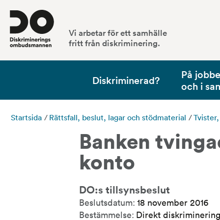
Vi arbetar för ett samhälle
fritt från diskriminering.
På jobbet
Diskriminerad?
och i sa
Startsida
/
Rättsfall, beslut, lagar och stödmaterial
/
Tvister
Banken tvingad
konto
DO:s tillsynsbeslut
Beslutsdatum:
18 november 2016
Bestämmelse:
Direkt diskriminering