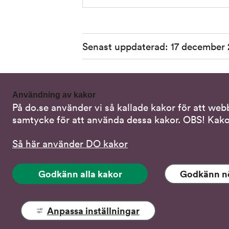
Sidinformation
Senast uppdaterad:
17 december 
Användning av kakor
På do.se använder vi så kallade kakor för att web
Kontakta oss
Alterna
samtycke för att använda dessa kakor. OBS! Kako
Samtal 
08-120 20 700
Så här använder DO kakor
Skriv i s
do@do.se
Godkänn alla kakor
Godkänn n
Stöd via
Fler kontaktuppgifter
Tal-, lä
Pressrum
Anpassa inställningar