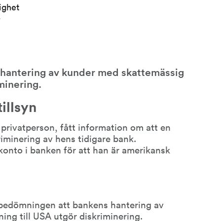
righet
r
hantering av kunder med skattemässig 
minering.
illsyn
rivatperson, fått information om att en 
iminering av hens tidigare bank. 
onto i banken för att han är amerikansk 
 bedömningen att bankens hantering av 
ng till USA utgör diskriminering.