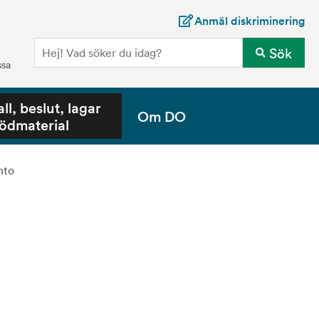
Anmäl diskriminering
Sö
Sök
ssa
all, beslut, lagar
Om DO
tödmaterial
nto