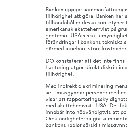
Banken uppger sammanfattningsvis
tillhörighet att göra. Banken har
tillhandahåller dessa kontotyper 
amerikansk skattehemvist på grun
gentemot USA:s skattemyndighet. 
förändringar i bankens tekniska s
därmed innebära stora kostnader
DO konstaterar att det inte finns
hantering utgör direkt diskrimine
tillhörighet.
Med indirekt diskriminering menas
sett missgynnar personer med en v
visar att rapporteringsskyldighete
med skattehemvist i USA. Det fak
innebär inte nödvändigtvis att per
Omständigheterna gör sammantaget
bankens regler särskilt missgynna