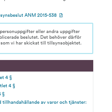
pdf, 137.8 kB.
llsynsbeslut ANM 2015-538 
 personuppgifter eller andra uppgifter 
blicerade beslutet. Det behöver därför 
om vi har skickat till tillsynsobjektet.
et 4 §
tlet 4 §
5 §
 tillhandahållande av varor och tjänster: 