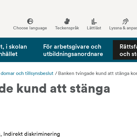
Choose language
Teckenspråk
Lättläst
Lyssna & anpa
, i skolan
För arbetsgivare och
Rättsf
mhället
utbildningsanordnare
och s
, domar och tillsynsbeslut
/
Banken tvingade kund att stänga ko
e kund att stänga 
, Indirekt diskriminering