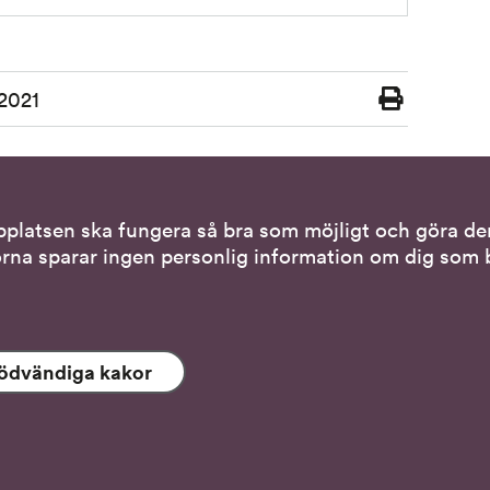
2021
Skriv
ut
bplatsen ska fungera så bra som möjligt och göra den
tiva kontaktsätt
Genvägar
rna sparar ingen personlig information om dig som b
via teckenspråkstolk
Gör en anmälan till o
tället för att tala
Nationella minoritet
ödvändiga kakor
 tolk i samtal
Om DO:s webbplats
s- och skrivstöd
Behandling av person