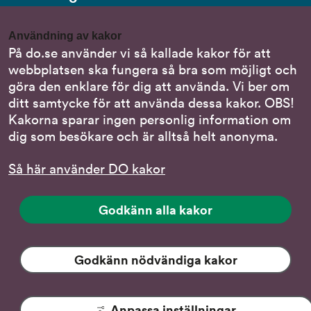
Gör en anmälan till oss
Användning av kakor
Nationella minoritetsspråk
På do.se använder vi så kallade kakor för att
webbplatsen ska fungera så bra som möjligt och
Om DO:s webbplats
göra den enklare för dig att använda. Vi ber om
Behandling av personuppgifter
ditt samtycke för att använda dessa kakor. OBS!
Kakorna sparar ingen personlig information om
dig som besökare och är alltså helt anonyma.
Följ oss
Så här använder DO kakor
DO på LinkedIn
(DO
på
DO på Instagram
Godkänn alla kakor
(DO
LinkedIn,
på
länk
DO på Facebook
(DO
Instagram,
till
på
Godkänn nödvändiga kakor
länk
DO på YouTube
annan
(DO:s
Facebook,
till
webbplats)
YouTube-
länk
annan
kanal,
till
webbplats)
Anpassa inställningar