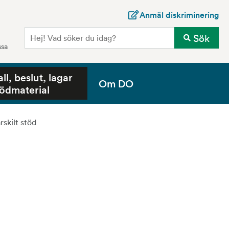
Anmäl diskriminering
Sö
Sök
ssa
all, beslut, lagar
Om DO
tödmaterial
rskilt stöd