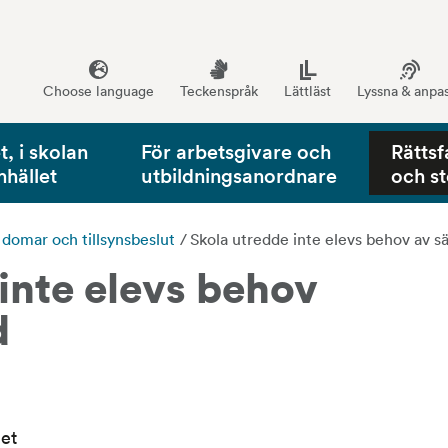
Choose language
Teckenspråk
Lättläst
Lyssna & anpa
, i skolan
För arbetsgivare och
Rättsf
mhället
utbildningsanordnare
och s
, domar och tillsynsbeslut
/
Skola utredde inte elevs behov av sä
inte elevs behov 
d
het