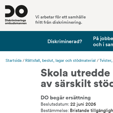
Vi arbetar för ett samhälle
fritt från diskriminering.
På jobbet
Diskriminerad?
och i sa
Startsida
/
Rättsfall, beslut, lagar och stödmaterial
/
Tvister
Skola utredde 
av särskilt stö
DO begär ersättning
Beslutsdatum:
22 juni 2026
Bestämmelse:
Bristande tillgänglig