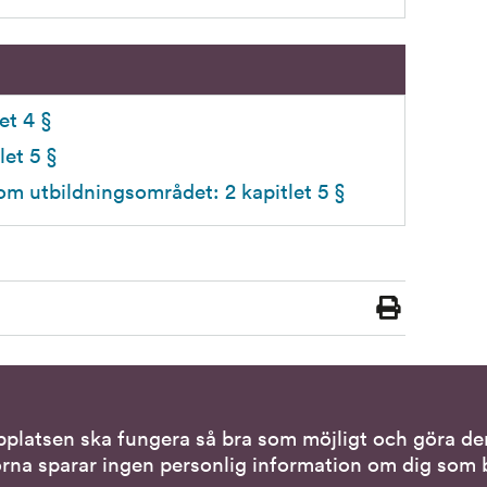
et 4 §
let 5 §
om utbildningsområdet: 2 kapitlet 5 §
Skriv
ut
bplatsen ska fungera så bra som möjligt och göra den
tiva kontaktsätt
Genvägar
rna sparar ingen personlig information om dig som b