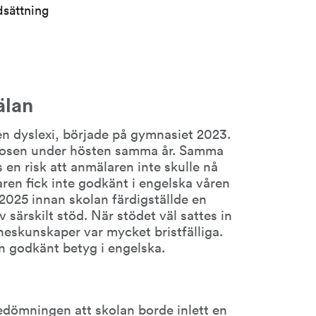
dsättning
älan
 dyslexi, började på gymnasiet 2023. 
nosen under hösten samma år. Samma 
 en risk att anmälaren inte skulle nå 
en fick inte godkänt i engelska våren 
2025 innan skolan färdigställde en 
ärskilt stöd. När stödet väl sattes in 
eskunskaper var mycket bristfälliga. 
n godkänt betyg i engelska.
dömningen att skolan borde inlett en 