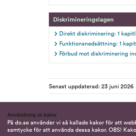
Diskrimineringslagen
Direkt diskriminering: 1 kapitl
Funktionsnedsättning: 1 kapit
Förbud mot diskriminering in
Sidinformation
Senast uppdaterad:
23 juni 2026
Användning av kakor
På do.se använder vi så kallade kakor för att web
Kontakta oss
Alterna
samtycke för att använda dessa kakor. OBS! Kako