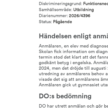
Diskrimineringsgrund:
Funktionsne
Samhällsområde:
Utbildning
Diarienummer:
2026/4396
Status:
Pågående
Händelsen enligt anm
Anmälaren, en elev med diagnosen
Skolan fick information om diag
termin stod det klart att det fanns
godkänt betyg i engelska. Anmälar
2024, men det dröjde till augusti 
utredning av anmälarens behov av s
visade det sig att anmälarens ämn
Anmälaren gick ut gymnasiet uta
DO:s bedömning
DO har utrett anmälan och gör be