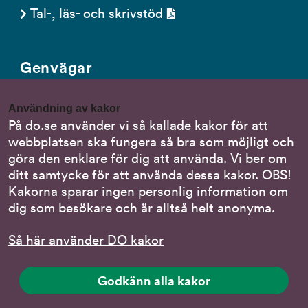
Tal-, läs- och skrivstöd
Genvägar
Gör en anmälan till oss
Användning av kakor
Nationella minoritetsspråk
På do.se använder vi så kallade kakor för att
webbplatsen ska fungera så bra som möjligt och
Om DO:s webbplats
göra den enklare för dig att använda. Vi ber om
Behandling av personuppgifter
ditt samtycke för att använda dessa kakor. OBS!
Kakorna sparar ingen personlig information om
dig som besökare och är alltså helt anonyma.
Följ oss
Så här använder DO kakor
DO på LinkedIn
(DO
på
DO på Instagram
Godkänn alla kakor
(DO
LinkedIn,
på
länk
DO på Facebook