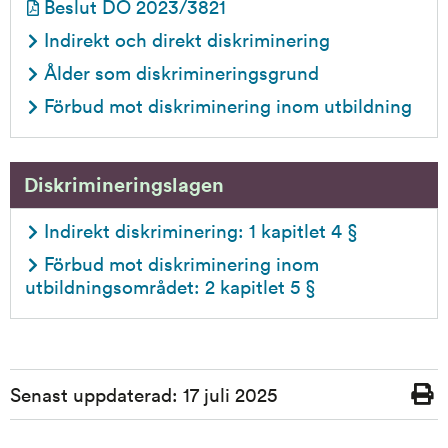
pdf, 265.4 kB.
Beslut DO 2023/3821 
Indirekt och direkt diskriminering
Ålder som diskrimineringsgrund
Förbud mot diskriminering inom utbildning
Diskrimineringslagen
Indirekt diskriminering: 1 kapitlet 4 §
Förbud mot diskriminering inom 
utbildningsområdet: 2 kapitlet 5 §
Sidinformation
Senast uppdaterad:
17 juli 2025
Skriv
ut