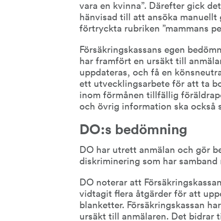
vara en kvinna”. Därefter gick de
hänvisad till att ansöka manuellt 
förtryckta rubriken ”mammans p
Försäkringskassans egen bedömnin
har framfört en ursäkt till anmäl
uppdateras, och få en könsneutral
ett utvecklingsarbete för att ta 
inom förmånen tillfällig föräldr
och övrig information ska också s
DO:s bedömning
DO har utrett anmälan och gör be
diskriminering som har samband
DO noterar att Försäkringskassan
vidtagit flera åtgärder för att up
blanketter. Försäkringskassan har
ursäkt till anmälaren. Det bidrar 