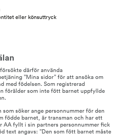
g
ntitet eller könsuttryck
älan
försökte därför använda 
betjäning ”Mina sidor” för att ansöka om 
and med födelsen. Som registrerad 
n förälder som inte fött barnet uppfyllde 
en.
n som söker ange personnummer för den 
m födde barnet, är transman och har ett 
AA fyllt i sin partners personnummer fick 
öd text angavs: ”Den som fött barnet måste 