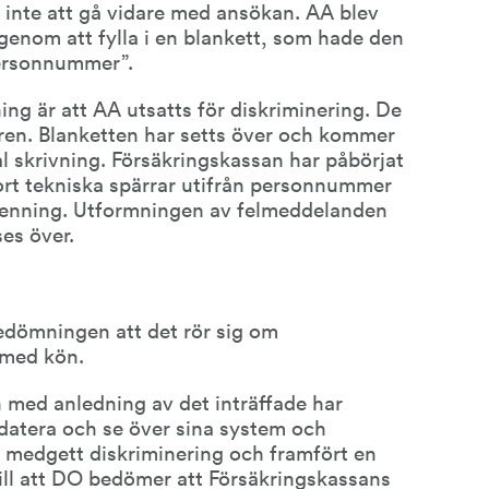
t inte att gå vidare med ansökan. AA blev 
genom att fylla i en blankett, som hade den 
ersonnummer”.
g är att AA utsatts för diskriminering. De 
aren. Blanketten har setts över och kommer 
 skrivning. Försäkringskassan har påbörjat 
bort tekniska spärrar utifrån personnummer 
apenning. Utformningen av felmeddelanden 
es över.
dömningen att det rör sig om 
 med kön.
 med anledning av det inträffade har 
pdatera och se över sina system och 
 medgett diskriminering och framfört en 
till att DO bedömer att Försäkringskassans 