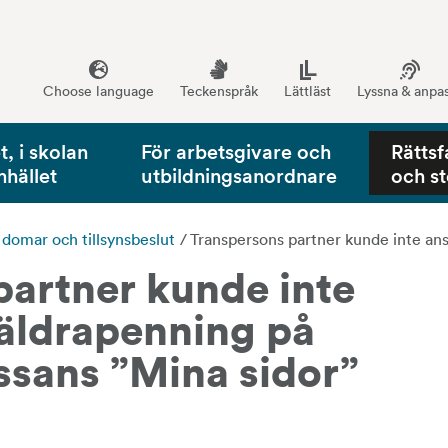
Choose language
Teckenspråk
Lättläst
Lyssna & anpa
, i skolan
För arbetsgivare och
Rättsf
mhället
utbildningsanordnare
och s
, domar och tillsynsbeslut
/
Transpersons partner kunde inte an
artner kunde inte 
äldrapenning på 
ssans ”Mina sidor”