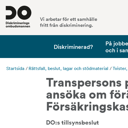
Vi arbetar för ett samhälle
fritt från diskriminering.
På jobbet
Diskriminerad?
och i sa
Startsida
/
Rättsfall, beslut, lagar och stödmaterial
/
Tvister
Transpersons p
ansöka om för
Försäkringska
DO:s tillsynsbeslut