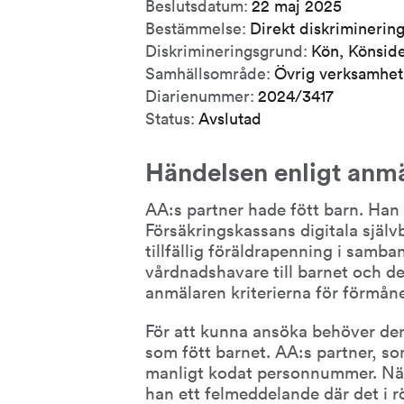
Beslutsdatum:
22 maj 2025
Bestämmelse:
Direkt diskriminerin
Diskrimineringsgrund:
Kön, Könside
Samhällsområde:
Övrig verksamhet
Diarienummer:
2024/3417
Status:
Avslutad
Händelsen enligt anm
AA:s partner hade fött barn. Han 
Försäkringskassans digitala själv
tillfällig föräldrapenning i samb
vårdnadshavare till barnet och de
anmälaren kriterierna för förmån
För att kunna ansöka behöver de
som fött barnet. AA:s partner, so
manligt kodat personnummer. När 
han ett felmeddelande där det i r