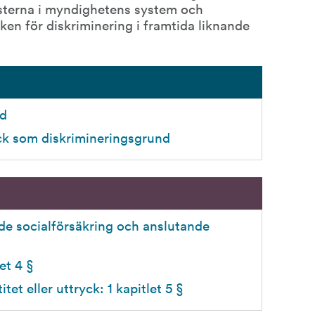
sterna i myndighetens system och 
en för diskriminering i framtida liknande 
nd
yck som diskrimineringsgrund
de socialförsäkring och anslutande 
et 4 § 
et eller uttryck: 1 kapitlet 5 §