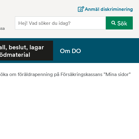
Anmäl diskriminering
Sö
Sök
ssa
all, beslut, lagar
Om DO
tödmaterial
söka om föräldrapenning på Försäkringskassans ”Mina sidor”