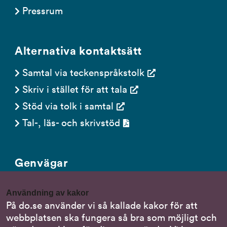
Pressrum
Alternativa kontaktsätt
Samtal via teckenspråkstolk
Skriv i stället för att tala
Stöd via tolk i samtal
Tal-, läs- och skrivstöd
Genvägar
Gör en anmälan till oss
Användning av kakor
Nationella minoritetsspråk
På do.se använder vi så kallade kakor för att
webbplatsen ska fungera så bra som möjligt och
Om DO:s webbplats