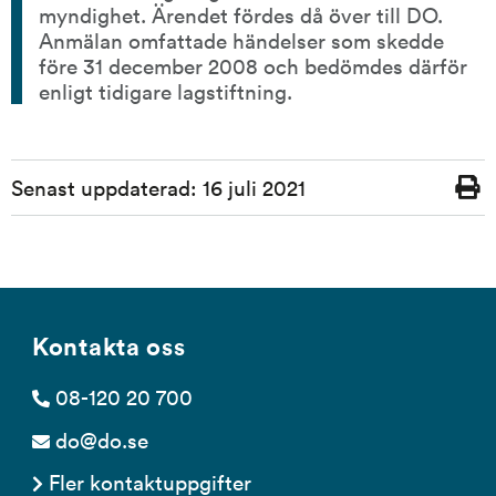
myndighet. Ärendet fördes då över till DO. 
Anmälan omfattade händelser som skedde 
före 31 december 2008 och bedömdes därför 
enligt tidigare lagstiftning.
Sidinformation
Senast uppdaterad:
16 juli 2021
Skriv
ut
Kontakta oss
08-120 20 700
do@do.se
Fler kontaktuppgifter