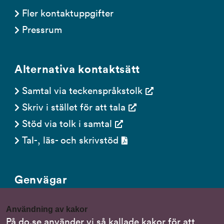
Fler kontaktuppgifter
Pressrum
Alternativa kontaktsätt
Samtal via teckenspråkstolk
Skriv i stället för att tala
Stöd via tolk i samtal
Tal-, läs- och skrivstöd
Genvägar
Gör en anmälan till oss
Användning av kakor
Nationella minoritetsspråk
På do.se använder vi så kallade kakor för att