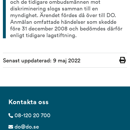
och de tidigare ombudsmännen mot 
diskriminering slogs samman till en 
myndighet. Ärendet fördes då över till DO. 
Anmälan omfattade händelser som skedde 
före 31 december 2008 och bedömdes därför 
enligt tidigare lagstiftning.
Sidinformation
Senast uppdaterad:
9 maj 2022
Skriv
ut
Kontakta oss
08-120 20 700
do@do.se