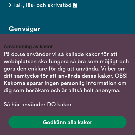
Tal-, läs- och skrivstöd
Genvägar
Gör en anmälan till oss
Användning av kakor
Nationella minoritetsspråk
På do.se använder vi så kallade kakor för att
webbplatsen ska fungera så bra som möjligt och
Om DO:s webbplats
göra den enklare för dig att använda. Vi ber om
Behandling av personuppgifter
ditt samtycke för att använda dessa kakor. OBS!
Kakorna sparar ingen personlig information om
dig som besökare och är alltså helt anonyma.
Följ oss
Så här använder DO kakor
DO på LinkedIn
(DO
på
DO på Instagram
Godkänn alla kakor
(DO
LinkedIn,
på
länk
DO på Facebook