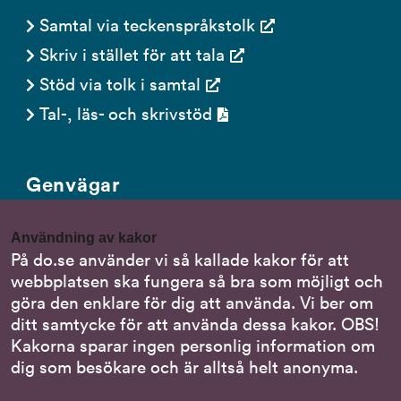
Samtal via teckenspråkstolk
Skriv i stället för att tala
Stöd via tolk i samtal
Tal-, läs- och skrivstöd
Genvägar
Gör en anmälan till oss
Användning av kakor
Nationella minoritetsspråk
På do.se använder vi så kallade kakor för att
webbplatsen ska fungera så bra som möjligt och
Om DO:s webbplats
göra den enklare för dig att använda. Vi ber om
Behandling av personuppgifter
ditt samtycke för att använda dessa kakor. OBS!
Kakorna sparar ingen personlig information om
dig som besökare och är alltså helt anonyma.
Följ oss