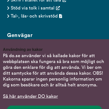
Stöd via tolk i samtal
Tal-, läs- och skrivstöd
Genvägar
Gör en anmälan till oss
Användning av kakor
Nationella minoritetsspråk
På do.se använder vi så kallade kakor för att
webbplatsen ska fungera så bra som möjligt och
Om DO:s webbplats
göra den enklare för dig att använda. Vi ber om
Behandling av personuppgifter
ditt samtycke för att använda dessa kakor. OBS!
Kakorna sparar ingen personlig information om
dig som besökare och är alltså helt anonyma.
Följ oss
Så här använder DO kakor
DO på LinkedIn
(DO
på