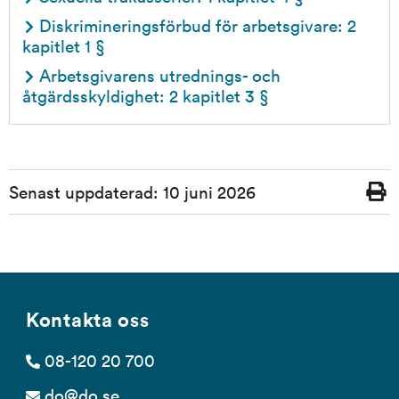
Diskrimineringsförbud för arbetsgivare: 2 
kapitlet 1 §
Arbetsgivarens utrednings- och 
åtgärdsskyldighet: 2 kapitlet 3 §
Sidinformation
Senast uppdaterad:
10 juni 2026
Skriv
ut
Kontakta oss
08-120 20 700
do@do.se