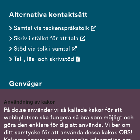
Alternativa kontaktsätt
Samtal via teckenspråkstolk
Skriv i stället för att tala
Stöd via tolk i samtal
Tal-, läs- och skrivstöd
Genvägar
Gör en anmälan till oss
Användning av kakor
Nationella minoritetsspråk
På do.se använder vi så kallade kakor för att
webbplatsen ska fungera så bra som möjligt och
Om DO:s webbplats
göra den enklare för dig att använda. Vi ber om
Behandling av personuppgifter
ditt samtycke för att använda dessa kakor. OBS!
Kakorna sparar ingen personlig information om