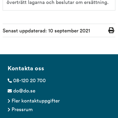
överträtt lagarna och beslutar om ersättning.
Sidinformation
Senast uppdaterad:
10 september 2021
Skriv
ut
Kontakta oss
08-120 20 700
do@do.se
Fler kontaktuppgifter
Pressrum