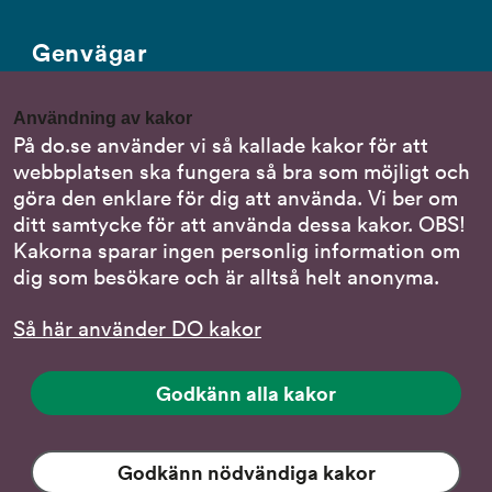
Genvägar
Gör en anmälan till oss
Användning av kakor
Nationella minoritetsspråk
På do.se använder vi så kallade kakor för att
webbplatsen ska fungera så bra som möjligt och
Om DO:s webbplats
göra den enklare för dig att använda. Vi ber om
Behandling av personuppgifter
ditt samtycke för att använda dessa kakor. OBS!
Kakorna sparar ingen personlig information om
dig som besökare och är alltså helt anonyma.
Följ oss
Så här använder DO kakor
DO på LinkedIn
(DO
på
DO på Instagram
Godkänn alla kakor
(DO
LinkedIn,
på
länk
DO på Facebook
(DO
Instagram,
till
på
Godkänn nödvändiga kakor
länk
DO på YouTube
annan
(DO:s