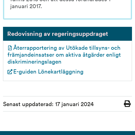
januari 2017.
Redovisning av regeringsuppdraget
Återrapportering av Utökade tillsyns- och 
främjandeinsatser om aktiva åtgärder enligt 
pdf, 665.3 kB.
diskrimineringslagen 
E-guiden Lönekartläggning
Sidinformation
Senast uppdaterad:
17 januari 2024
Skriv
ut