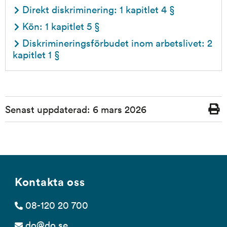
Direkt diskriminering: 1 kapitlet 4 §
Kön: 1 kapitlet 5 §
Diskrimineringsförbudet inom arbetslivet: 2 
kapitlet 1 §
Sidinformation
Senast uppdaterad:
6 mars 2026
Skriv
ut
Kontakta oss
08-120 20 700
do@do.se