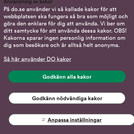
Användning av kakor
Nationella minoritetsspråk
På do.se använder vi så kallade kakor för att
webbplatsen ska fungera så bra som möjligt och
Om DO:s webbplats
göra den enklare för dig att använda. Vi ber om
Behandling av personuppgifter
ditt samtycke för att använda dessa kakor. OBS!
Kakorna sparar ingen personlig information om
dig som besökare och är alltså helt anonyma.
Följ oss
Så här använder DO kakor
DO på LinkedIn
(DO
på
DO på Instagram
Godkänn alla kakor
(DO
LinkedIn,
på
länk
DO på Facebook
(DO
Instagram,
till
på
Godkänn nödvändiga kakor
länk
DO på YouTube
annan
(DO:s
Facebook,
till
webbplats)
YouTube-
länk
annan
kanal,
till
webbplats)
Anpassa inställningar
Tillgänglighet
länk
annan
på
till
webbplats)