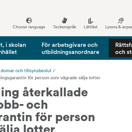
Choose language
Teckenspråk
Lättläst
Lyssna & anpa
, i skolan
För arbetsgivare och
Rättsf
mhället
utbildningsanordnare
och s
, domar och tillsynsbeslut
/
lingsgarantin för person som vägrade sälja lotter
ng återkallade 
jobb- och 
antin för person 
lja lotter