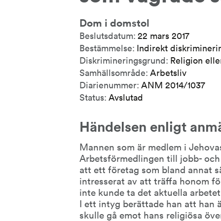
Dom i domstol
Beslutsdatum:
22 mars 2017
Bestämmelse:
Indirekt diskrimineri
Diskrimineringsgrund:
Religion ell
Samhällsområde:
Arbetsliv
Diarienummer:
ANM 2014/1037
Status:
Avslutad
Händelsen enligt anm
Mannen som är medlem i Jehovas 
Arbetsförmedlingen till jobb- oc
att ett företag som bland annat sälj
intresserat av att träffa honom fö
inte kunde ta det aktuella arbetet
I ett intyg berättade han att han ä
skulle gå emot hans religiösa öve