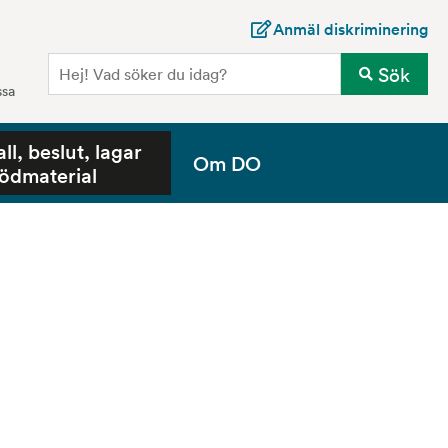
Anmäl diskriminering
Sö
Sök
ssa
all, beslut, lagar
Om DO
tödmaterial