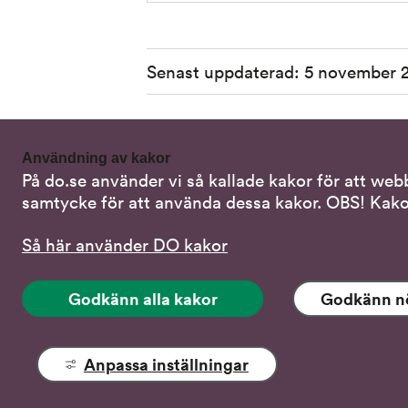
Sidinformation
Senast uppdaterad:
5 november 
Användning av kakor
På do.se använder vi så kallade kakor för att web
Kontakta oss
Alterna
samtycke för att använda dessa kakor. OBS! Kako
Samtal 
08-120 20 700
Så här använder DO kakor
Skriv i s
do@do.se
Godkänn alla kakor
Godkänn n
Stöd via
Fler kontaktuppgifter
Tal-, lä
Pressrum
Anpassa inställningar
Tillgänglighet