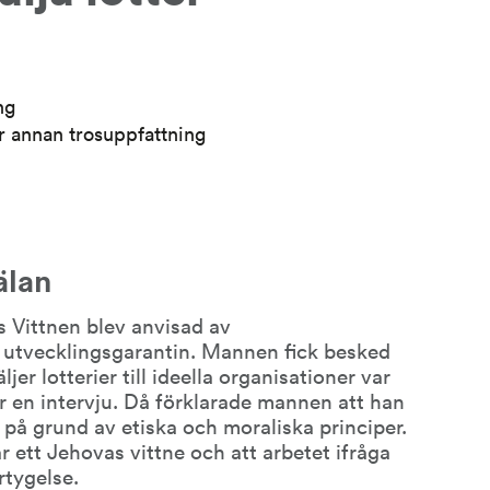
ng
er annan trosuppfattning
älan
Vittnen blev anvisad av 
h utvecklingsgarantin. Mannen fick besked 
er lotterier till ideella organisationer var 
r en intervju. Då förklarade mannen att han 
 på grund av etiska och moraliska principer. 
r ett Jehovas vittne och att arbetet ifråga 
rtygelse.