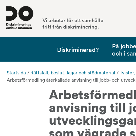
Vi arbetar för ett samhälle
fritt från diskriminering.
På jobbet
Diskriminerad?
och i sa
Startsida
/
Rättsfall, beslut, lagar och stödmaterial
/
Tvister
Arbetsförmedling återkallade anvisning till jobb- och utveck
Arbetsförmedli
anvisning till 
utvecklingsgar
som vägrade sä