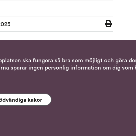
2025
Skriv
ut
bplatsen ska fungera så bra som möjligt och göra den
tiva kontaktsätt
Genvägar
rna sparar ingen personlig information om dig som b
via teckenspråkstolk
Gör en anmälan till o
tället för att tala
Nationella minoritet
ödvändiga kakor
 tolk i samtal
Om DO:s webbplats
s- och skrivstöd
Behandling av person