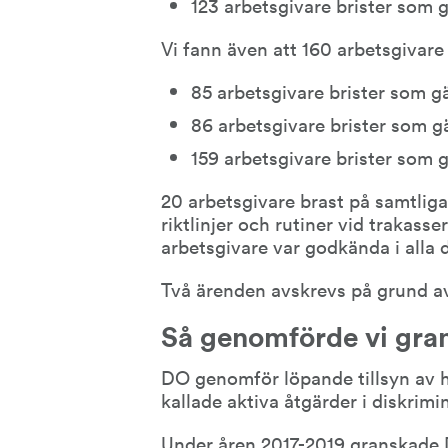
123 arbetsgivare brister som g
Vi fann även att 160 arbetsgivare 
85 arbetsgivare brister som gä
86 arbetsgivare brister som gä
159 arbetsgivare brister som g
20 arbetsgivare brast på samtliga 
riktlinjer och rutiner vid trakasser
arbetsgivare var godkända i alla d
Två ärenden avskrevs på grund av 
Så genomförde vi gra
DO genomför löpande tillsyn av hu
kallade aktiva åtgärder i diskrimi
Under åren 2017-2019 granskade 