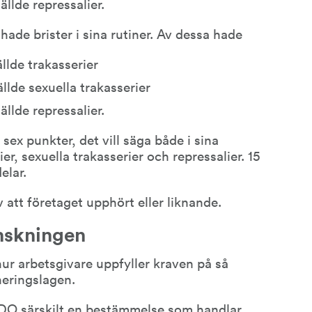
ällde repressalier.
hade brister i sina rutiner. Av dessa hade
llde trakasserier
llde sexuella trakasserier
ällde repressalier.
sex punkter, det vill säga både i sina 
ier, sexuella trakasserier och repressalier. 15 
elar.
att företaget upphört eller liknande.
nskningen
r arbetsgivare uppfyller kraven på så 
neringslagen.
DO särskilt en bestämmelse som handlar 