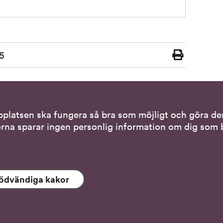
5
Skriv
ut
bplatsen ska fungera så bra som möjligt och göra den
tiva kontaktsätt
Genvägar
rna sparar ingen personlig information om dig som b
via teckenspråkstolk
Gör en anmälan till o
tället för att tala
Nationella minoritet
ödvändiga kakor
 tolk i samtal
Om DO:s webbplats
s- och skrivstöd
Behandling av person