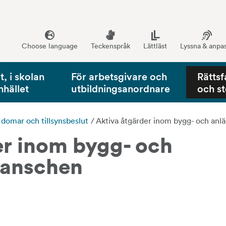
Choose language
Teckenspråk
Lättläst
Lyssna & anpa
, i skolan
För arbetsgivare och
Rättsf
mhället
utbildningsanordnare
och s
, domar och tillsynsbeslut
/
Aktiva åtgärder inom bygg- och anl
r inom bygg- och 
ranschen