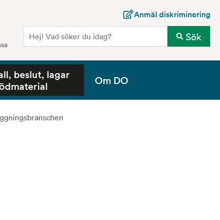
Anmäl diskriminering
Sö
Sök
ssa
all, beslut, lagar
Om DO
tödmaterial
äggningsbranschen