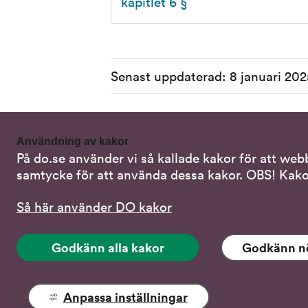
kapitlet 6 §
Sidinformation
Senast uppdaterad:
8 januari 202
Användning av kakor
På do.se använder vi så kallade kakor för att web
Kontakta oss
Alterna
samtycke för att använda dessa kakor. OBS! Kako
Samtal 
08-120 20 700
Så här använder DO kakor
Skriv i s
do@do.se
Godkänn alla kakor
Godkänn n
Stöd via
Fler kontaktuppgifter
Tal-, lä
Pressrum
Anpassa inställningar