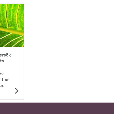
ersök
ts
av
ittar
er.