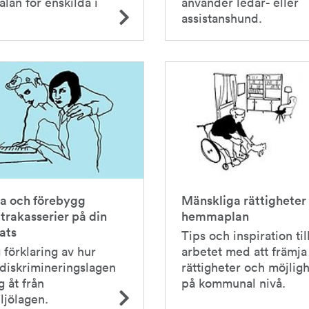
talan för enskilda i
använder ledar- eller
assistans­hund.
a och förebygg
Mänskliga rättigheter
 trakasserier på din
hemmaplan
ats
Tips och inspiration til
 förklaring av hur
arbetet med att främja 
 diskrimineringslagen
rättigheter och möjlig
ig åt från
på kommunal nivå.
ljölagen.