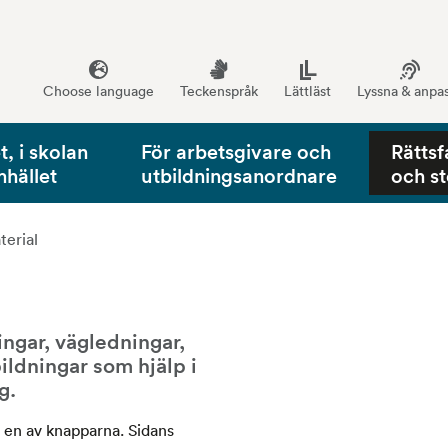
Choose language
Teckenspråk
Lättläst
Lyssna & anpa
, i skolan
För arbetsgivare och
Rättsf
mhället
utbildningsanordnare
och s
erial
ngar, vägledningar, 
ildningar som hjälp i 
g.
å en av knapparna. Sidans