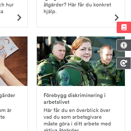
ch hur
åtgärder? Här får du konkret
ka
hjälp.
tgärder
Förebygg diskriminering i
arbetslivet
om är
Här får du en överblick över
ete
vad du som arbetsgivare
måste göra i ditt arbete med
aktiva åtgärder.