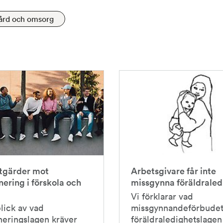
ård och omsorg
åtgärder mot
Arbetsgivare får inte
nering i förskola och
missgynna föräldraled
Vi förklarar vad
lick av vad
missgynnandeförbudet
neringslagen kräver
föräldraledighetslagen