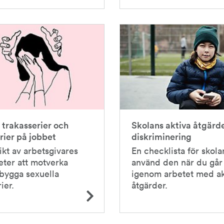
 trakasserier och
Skolans aktiva åtgärd
rier på jobbet
diskriminering
ikt av arbetsgivares
En checklista för skola
eter att motverka
använd den när du går
bygga sexuella
igenom arbetet med ak
ier.
åtgärder.