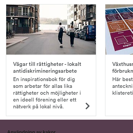
Vägar till rättigheter - lokalt
Växthus
antidiskrimineringsarbete
förbrukn
En inspirationsbok för dig
Här best
som arbetar för allas lika
anteckn
rättigheter och möjligheter i
klisteret
en ideell förening eller ett
nätverk på lokal nivå.
Användning av kakor