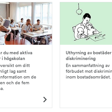
r du med aktiva
Uthyrning av bostäder
 i högskolan
diskriminering
översikt om ditt
En sammanfattning av
nligt lag samt
förbudet mot diskrimi
information om de
inom bostadsområdet.
gen och de fem
a.