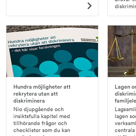
diskrimi
Hundra möjligheter att
Lagen o
rekrytera utan att
diskrimi
diskriminera
familjel
Nio djupgående och
Lagsamli
insiktsfulla kapitel med
lagen so
tillhörande frågor och
verksamh
checklistor som du kan
centrala