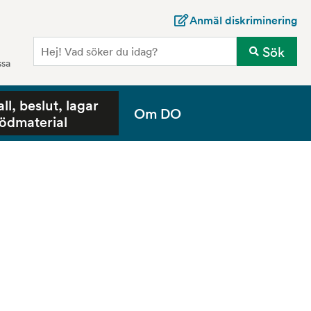
Anmäl diskriminering
Sö
Sök
ssa
all, beslut, lagar
Om DO
tödmaterial