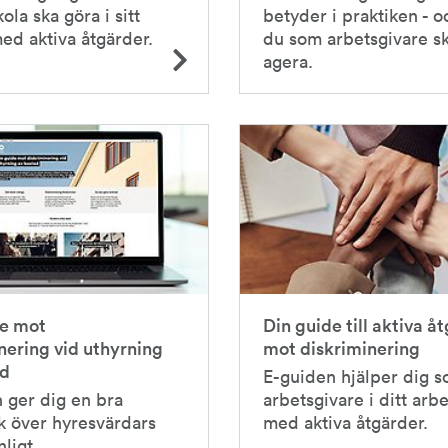
kola ska göra i sitt
betyder i praktiken - o
ed aktiva åtgärder.
du som arbetsgivare s
agera.
de mot
Din guide till aktiva å
nering vid uthyrning
mot diskriminering
ad
E-guiden hjälper dig s
 ger dig en bra
arbetsgivare i ditt arb
k över hyresvärdars
med aktiva åtgärder.
nligt