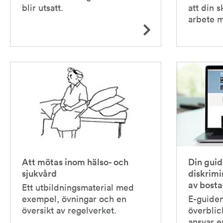
blir utsatt.
att din s
arbete m
Att mötas inom hälso- och
Din gui
sjukvård
diskrimi
av bost
Ett utbildningsmaterial med
exempel, övningar och en
E-guiden
översikt av regelverket.
överblic
ansvar e