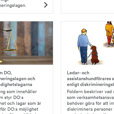
neringslagen.
m DO,
Ledar- och
neringslagen och
assistanshundförares 
edighetslagarna
enligt diskriminerings
ng som innehåller
Foldern beskriver vad
m styr DO:s
som verksamhetsansva
et och lagar som är
behöver göra för att in
 för DO:s möjlighet
diskriminera person­er