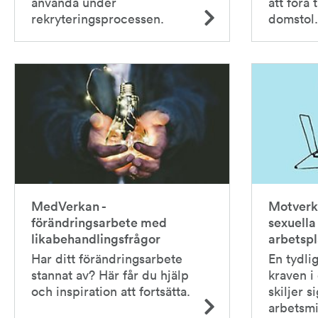
använda under
att föra 
rekryteringsprocessen.
domstol.
MedVerkan -
Motverk
förändringsarbete med
sexuella
likabehandlingsfrågor
arbetspl
Har ditt förändringsarbete
En tydlig
stannat av? Här får du hjälp
kraven i
och inspiration att fortsätta.
skiljer s
arbetsmi