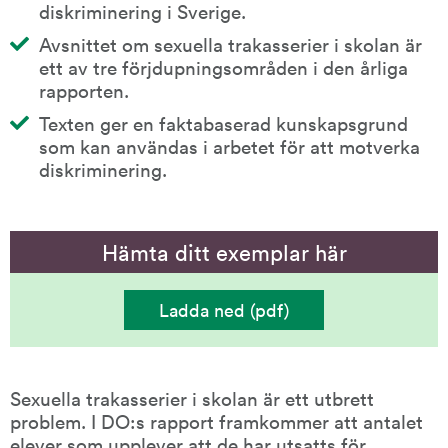
diskriminering i Sverige.
Avsnittet om sexuella trakasserier i skolan är 
ett av tre förjdupningsområden i den årliga 
rapporten.
Texten ger en faktabaserad kunskapsgrund 
som kan användas i arbetet för att motverka 
diskriminering.
Hämta ditt exemplar här
Ladda ned (pdf)
(
Kortrapport
-
Sexuella
trakasserier
i
Sexuella trakasserier i skolan är ett utbrett 
skolan
)
problem. I DO:s rapport framkommer att antalet 
elever som upplever att de har utsatts för 