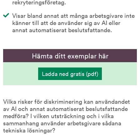
rekryteringsföretag.
Visar bland annat att många arbetsgivare inte 
känner till att de använder sig av AI eller 
annat automatiserat beslutsfattande.
Hämta ditt exemplar här
Ladda ned gratis (pdf)
(
AI
och
risker
för
diskriminering
Vilka risker för diskriminering kan användandet 
i
av AI och annat automatiserat beslutsfattande 
arbetslivet
)
medföra? I vilken utsträckning och i vilka 
sammanhang använder arbetsgivare sådana 
tekniska lösningar?