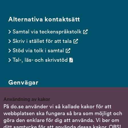
Alternativa kontaktsätt
Samtal via teckenspråkstolk
Skriv i stället för att tala
Stöd via tolk i samtal
Tal-, läs- och skrivstöd
Genvägar
Gör en anmälan till oss
Användning av kakor
Nationella minoritetsspråk
På do.se använder vi så kallade kakor för att
webbplatsen ska fungera så bra som möjligt och
Om DO:s webbplats
göra den enklare för dig att använda. Vi ber om
Behandling av personuppgifter
ditt samtycke för att använda dessa kakor. OBS!