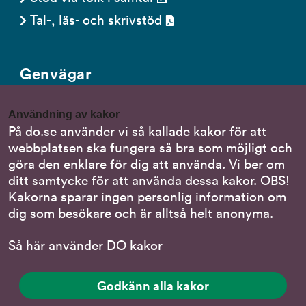
Tal-, läs- och skrivstöd
Genvägar
Gör en anmälan till oss
Användning av kakor
Nationella minoritetsspråk
På do.se använder vi så kallade kakor för att
webbplatsen ska fungera så bra som möjligt och
Om DO:s webbplats
göra den enklare för dig att använda. Vi ber om
Behandling av personuppgifter
ditt samtycke för att använda dessa kakor. OBS!
Kakorna sparar ingen personlig information om
dig som besökare och är alltså helt anonyma.
Följ oss
Så här använder DO kakor
DO på LinkedIn
(DO
på
DO på Instagram
Godkänn alla kakor
(DO
LinkedIn,
på