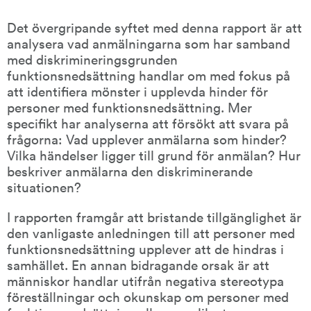
En
analys
Det övergripande syftet med denna rapport är att 
av
analysera vad anmälningarna som har samband 
upplevelser
av
med diskrimineringsgrunden 
diskriminering
funktionsnedsättning handlar om med fokus på 
som
att identifiera mönster i upplevda hinder för 
har
personer med funktionsnedsättning. Mer 
samband
med
specifikt har analyserna att försökt att svara på 
diskrimineringsgrunden
frågorna: Vad upplever anmälarna som hinder? 
funktionsnedsättning
)
Vilka händelser ligger till grund för anmälan? Hur 
beskriver anmälarna den diskriminerande 
situationen?
I rapporten framgår att bristande tillgänglighet är 
den vanligaste anledningen till att personer med 
funktionsnedsättning upplever att de hindras i 
samhället. En annan bidragande orsak är att 
människor handlar utifrån negativa stereotypa 
föreställningar och okunskap om personer med 