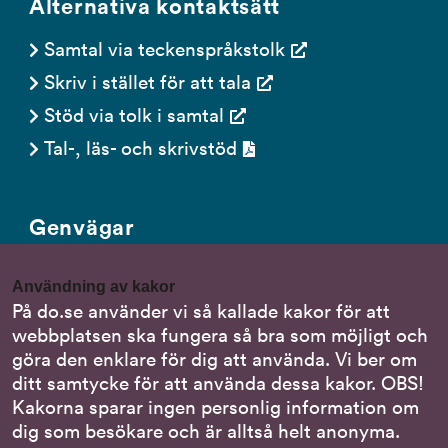
Alternativa kontaktsätt
Samtal via teckenspråkstolk
Skriv i stället för att tala
Stöd via tolk i samtal
Tal-, läs- och skrivstöd
Genvägar
Gör en anmälan till oss
Användning av kakor
Nationella minoritetsspråk
På do.se använder vi så kallade kakor för att
webbplatsen ska fungera så bra som möjligt och
Om DO:s webbplats
göra den enklare för dig att använda. Vi ber om
Behandling av personuppgifter
ditt samtycke för att använda dessa kakor. OBS!
Kakorna sparar ingen personlig information om
dig som besökare och är alltså helt anonyma.
Följ oss