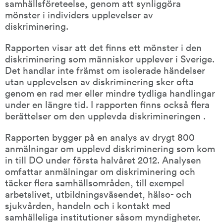
samhällsföreteelse, genom att synliggöra 
upplevelser
av
mönster i individers upplevelser av 
diskriminering
diskriminering.
och
diskriminerande
Rapporten visar att det finns ett mönster i den 
processer
)
diskriminering som människor upplever i Sverige. 
Det handlar inte främst om isolerade händelser 
utan upplevelsen av diskriminering sker ofta 
genom en rad mer eller mindre tydliga handlingar 
under en längre tid. I rapporten finns också flera 
berättelser om den upplevda diskrimineringen .
Rapporten bygger på en analys av drygt 800 
anmälningar om upplevd diskriminering som kom 
in till DO under första halvåret 2012. Analysen 
omfattar anmälningar om diskriminering och 
täcker flera samhällsområden, till exempel 
arbetslivet, utbildningsväsendet, hälso- och 
sjukvården, handeln och i kontakt med 
samhälleliga institutioner såsom myndigheter.