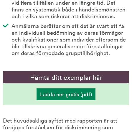
vid flera tillfällen under en längre tid. Det 
finns en systematik både i händelsemönstren 
och i vilka som riskerar att diskrimineras.
Anmälarna berättar om att det är svårt att få 
en individuell bedömning av deras förmågor 
och kvalifikationer som individer eftersom de 
blir tillskrivna generaliserade föreställningar 
om deras förmodade grupptillhörighet.
Hämta ditt exemplar här
Ladda ner gratis (pdf)
(
Delar
av
mönster
-
En
Det huvudsakliga syftet med rapporten är att 
analys
fördjupa förståelsen för diskriminering som 
av