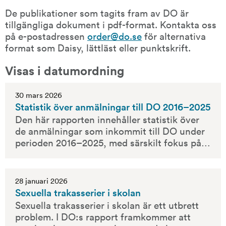
De publikationer som tagits fram av DO är 
tillgängliga dokument i pdf-format. Kontakta oss 
på e-postadressen 
order@do.se
 för alternativa 
format som Daisy, lättläst eller punktskrift.
Visas i datumordning
30 mars 2026
Statistik över anmälningar till DO 2016–2025
Den här rapporten innehåller statistik över
de anmälningar som inkommit till DO under
perioden 2016–2025, med särskilt fokus på
de anmälningar som inkom 2025. År 2025
kom det in totalt 6 831 anmälningar, vilket är
en ökning med 32 procent från 2024. I
28 januari 2026
rapporten delas de inkomna anmälningarna
Sexuella trakasserier i skolan
in i fyra huvudkategorier, Anmälan om
Sexuella trakasserier i skolan är ett utbrett
diskriminering, Anmälan om missgynnande
problem. I DO:s rapport framkommer att
enligt någon av familjeledighetslagarna,