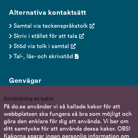
som agerar även på vaga signaler om
Alternativa kontaktsätt
sexuella trakasserier bidrar till att
medarbetare vågar rapportera incidenter.
Samtal via teckenspråkstolk
Förhoppningen är att översikten ger dig
vägledning och ny kunskap om ämnet. Den
Skriv i stället för att tala
kan också bidra till reflektioner och
Stöd via tolk i samtal
diskussioner som är till nytta för
arbetstagare, HR-personal och arbetsgivare.
Tal-, läs- och skrivstöd
Du kan beställa upp till tre exemplar
kostnadsfritt.
Genvägar
Gör en anmälan till oss
Användning av kakor
Nationella minoritetsspråk
På do.se använder vi så kallade kakor för att
webbplatsen ska fungera så bra som möjligt och
Om DO:s webbplats
göra den enklare för dig att använda. Vi ber om
Behandling av personuppgifter
ditt samtycke för att använda dessa kakor. OBS!
Kakorna sparar ingen personlig information om