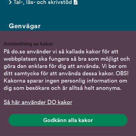
Tal-, läs- och skrivstöd
Genvägar
Gör en anmälan till oss
Användning av kakor
Nationella minoritetsspråk
På do.se använder vi så kallade kakor för att
webbplatsen ska fungera så bra som möjligt och
Om DO:s webbplats
göra den enklare för dig att använda. Vi ber om
Behandling av personuppgifter
ditt samtycke för att använda dessa kakor. OBS!
Kakorna sparar ingen personlig information om
dig som besökare och är alltså helt anonyma.
Följ oss
Så här använder DO kakor
DO på LinkedIn
(DO
på
DO på Instagram
Godkänn alla kakor
(DO
LinkedIn,
på
länk
DO på Facebook
(DO
Instagram,