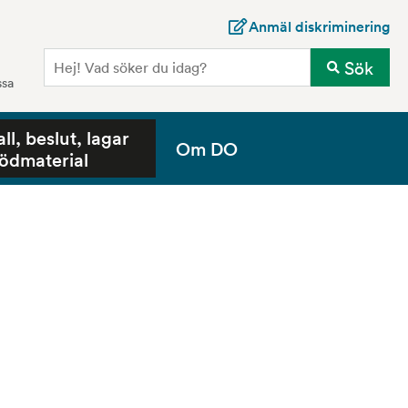
Anmäl diskriminering
Sö
Sök
ssa
all, beslut, lagar
Om DO
tödmaterial