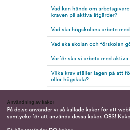
Vad kan hända om arbetsgivare e
kraven på aktiva åtgärder?
Vad ska högskolans arbete med 
Vad ska skolan och förskolan gö
Varför ska vi arbeta med aktiva
Vilka krav ställer lagen på att f
eller högskola?
Användning av kakor
På do.se använder vi så kallade kakor för att web
Kontakta oss
Alterna
samtycke för att använda dessa kakor. OBS! Kako
Samtal 
08-120 20 700
Så här använder DO kakor