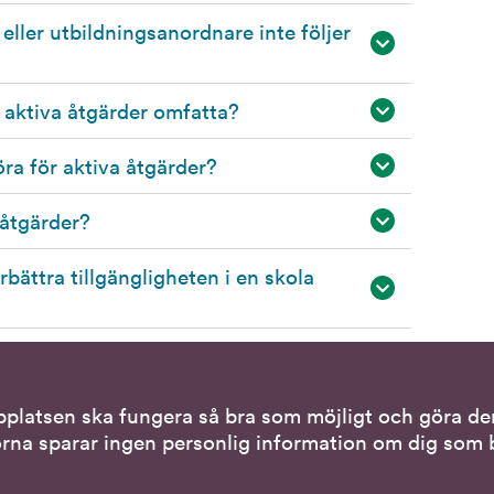
ller utbildningsanordnare inte följer
aktiva åtgärder omfatta?
ra för aktiva åtgärder?
 åtgärder?
örbättra tillgängligheten i en skola
bplatsen ska fungera så bra som möjligt och göra den
tiva kontaktsätt
Genvägar
rna sparar ingen personlig information om dig som b
via teckenspråkstolk
Gör en anmälan till o