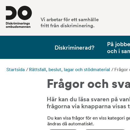
Vi arbetar för ett samhälle
fritt från diskriminering.
På jobbet
Diskriminerad?
och i sa
Startsida
/
Rättsfall, beslut, lagar och stödmaterial
/
Frågor 
Frågor och sv
Här kan du läsa svaren på vanlig
frågorna via knapparna visas 
Du kan visa frågor för en viss kategori 
ändras då automatiskt.