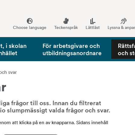
Choose language
Teckenspråk
Lättläst
Lyssna & anpa
, i skolan
För arbetsgivare och
Rättsf
mhället
utbildningsanordnare
och s
och svar
ar
a frågor till oss. Innan du filtrerat 
tio slumpmässigt valda frågor och svar.
genom att klicka på en av knapparna. Sidans innehåll