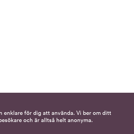
 enklare för dig att använda. Vi ber om ditt
Följ oss
esökare och är alltså helt anonyma.
ss
DO på LinkedIn