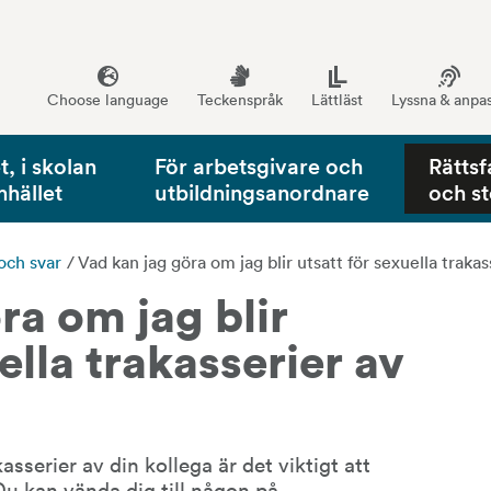
Choose language
Teckenspråk
Lättläst
Lyssna & anpa
, i skolan
För arbetsgivare och
Rättsf
mhället
utbildningsanordnare
och s
och svar
/
Vad kan jag göra om jag blir utsatt för sexuella traka
a om jag blir 
ella trakasserier av 
asserier av din kollega är det viktigt att 
Du kan vända dig till någon på 