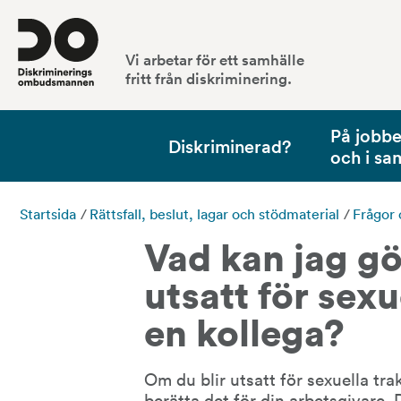
Vi arbetar för ett samhälle
fritt från diskriminering.
På jobbet
Diskriminerad?
och i sa
Startsida
/
Rättsfall, beslut, lagar och stödmaterial
/
Frågor 
Vad kan jag gör
utsatt för sexu
en kollega?
Om du blir utsatt för sexuella trak
berätta det för din arbetsgivare. 