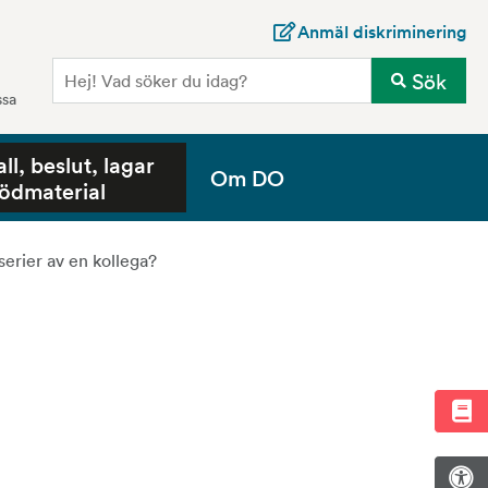
Anmäl diskriminering
Sö
Sök
ssa
all, beslut, lagar
Om DO
tödmaterial
sserier av en kollega?