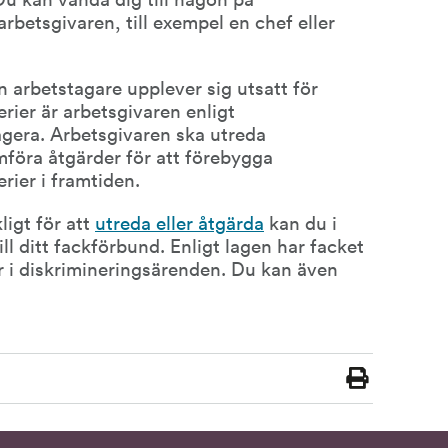
betsgivaren, till exempel en chef eller 
 arbetstagare upplever sig utsatt för 
erier är arbetsgivaren enligt 
agera. Arbetsgivaren ska utreda 
öra åtgärder för att förebygga 
erier i framtiden.
igt för att 
utreda eller åtgärda
 kan du i 
ll ditt fackförbund. Enligt lagen har facket 
rätt att företräda sina medlemmar i diskrimineringsärenden. Du kan även 
Skriv
ut