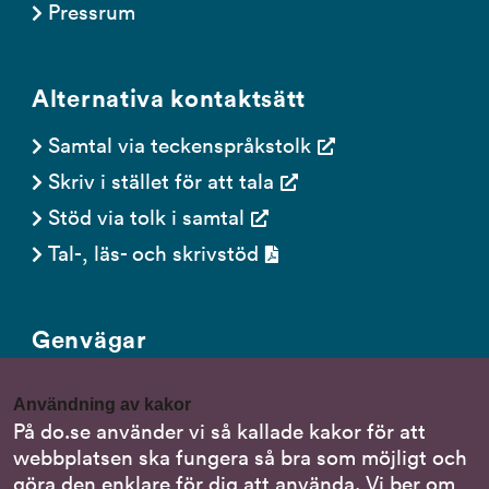
Pressrum
Alternativa kontaktsätt
Samtal via teckenspråkstolk
Skriv i stället för att tala
Stöd via tolk i samtal
Tal-, läs- och skrivstöd
Genvägar
Gör en anmälan till oss
Användning av kakor
Nationella minoritetsspråk
På do.se använder vi så kallade kakor för att
webbplatsen ska fungera så bra som möjligt och
Om DO:s webbplats
göra den enklare för dig att använda. Vi ber om