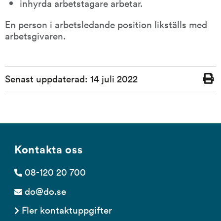
inhyrda arbetstagare arbetar.
En person i arbetsledande position likställs med 
arbetsgivaren.
Sidinformation
Senast uppdaterad:
14 juli 2022
Skriv
ut
Kontakta oss
08-120 20 700
do@do.se
Fler kontaktuppgifter