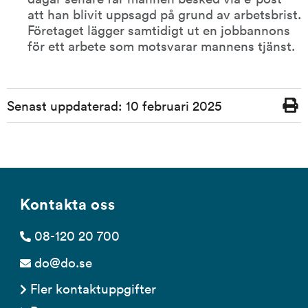
att han blivit uppsagd på grund av arbetsbrist. 
Företaget lägger samtidigt ut en jobbannons 
för ett arbete som motsvarar mannens tjänst.
Sidinformation
Senast uppdaterad:
10 februari 2025
Skriv
ut
Kontakta oss
08-120 20 700
do@do.se
Fler kontaktuppgifter