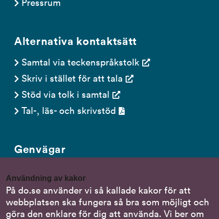
Pressrum
Alternativa kontaktsätt
Samtal via teckenspråkstolk
Skriv i stället för att tala
Stöd via tolk i samtal
Tal-, läs- och skrivstöd
Genvägar
Gör en anmälan till oss
Användning av kakor
Nationella minoritetsspråk
På do.se använder vi så kallade kakor för att
webbplatsen ska fungera så bra som möjligt och
Om DO:s webbplats
göra den enklare för dig att använda. Vi ber om
Behandling av personuppgifter