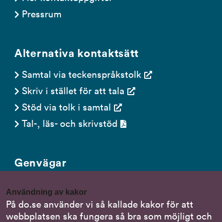
Pressrum
Alternativa kontaktsätt
Samtal via teckenspråkstolk
Skriv i stället för att tala
Stöd via tolk i samtal
Tal-, läs- och skrivstöd
Genvägar
Gör en anmälan till oss
Användning av kakor
Nationella minoritetsspråk
På do.se använder vi så kallade kakor för att
webbplatsen ska fungera så bra som möjligt och
Om DO:s webbplats