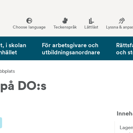
Choose language
Teckenspråk
Lättläst
Lyssna & anpa
, i skolan
För arbetsgivare och
Rättsf
mhället
utbildningsanordnare
och s
bbplats
 på DO:s 
Inneh
Lagen 