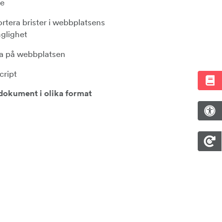
ce
rtera brister i webbplatsens
nglighet
a på webbplatsen
cript
dokument i olika format