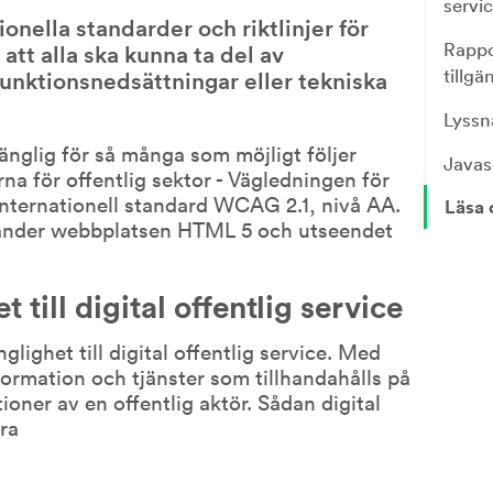
servi
onella standarder och riktlinjer för 
Rappo
att alla ska kunna ta del av 
tillgä
nktionsnedsättningar eller tekniska 
Lyssn
änglig för så många som möjligt följer 
Javas
rna för offentlig sektor - Vägledningen för 
ternationell standard WCAG 2.1, nivå AA. 
Läsa 
vänder webbplatsen HTML 5 och utseendet 
 till digital offentlig service
lighet till digital offentlig service. Med 
formation och tjänster som tillhandahålls på 
oner av en offentlig aktör. Sådan digital 
ara