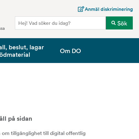
Anmäl diskriminering
Sö
Sök
ssa
all, beslut, lagar
Om DO
tödmaterial
åll på sidan
om tillgänglighet till digital offentlig