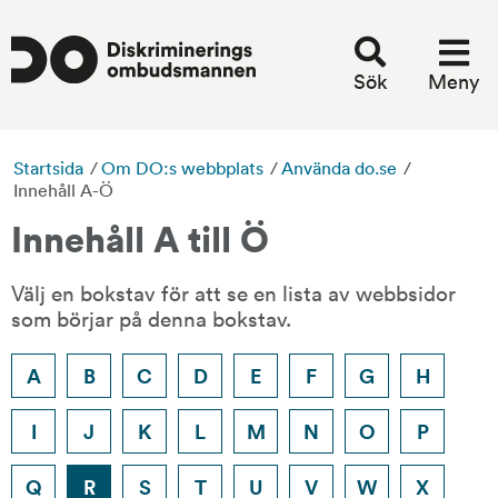
Sök
Meny
Startsida
/
Om DO:s webbplats
/
Använda do.se
/
Innehåll A-Ö
Innehåll A till Ö
Välj en bokstav för att se en lista av webbsidor 
som börjar på denna bokstav.
A
B
C
D
E
F
G
H
I
J
K
L
M
N
O
P
Q
R
S
T
U
V
W
X