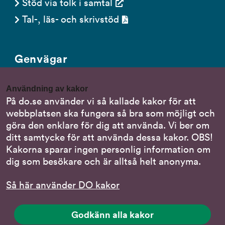
Stöd via tolk i samtal
Tal-, läs- och skrivstöd
Genvägar
Gör en anmälan till oss
Användning av kakor
Nationella minoritetsspråk
På do.se använder vi så kallade kakor för att
webbplatsen ska fungera så bra som möjligt och
Om DO:s webbplats
göra den enklare för dig att använda. Vi ber om
Behandling av personuppgifter
ditt samtycke för att använda dessa kakor. OBS!
Kakorna sparar ingen personlig information om
dig som besökare och är alltså helt anonyma.
Följ oss
Så här använder DO kakor
DO på LinkedIn
(DO
på
DO på Instagram
Godkänn alla kakor
(DO
LinkedIn,