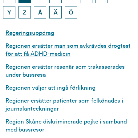
Y
Z
Å
Ä
Ö
Sökresultat
Regeringsuppdrag
Regionen ersätter man som avkrävdes drogtest
för att få ADHD-medicin
Regionen ersätter resenär som trakasserades
under bussresa
Regionen väljer att ingå förlikning
Regioner ersätter patienter som felkönades i
journalanteckningar
Region Skåne diskriminerade pojke i samband
med bussresor