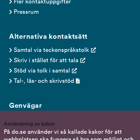
Fler kontaktuppgifter
Pressrum
Alternativa kontaktsätt
Samtal via teckenspråkstolk
Skriv i stället för att tala
Stöd via tolk i samtal
Tal-, läs- och skrivstöd
Genvägar
Gör en anmälan till oss
Användning av kakor
Nationella minoritetsspråk
På do.se använder vi så kallade kakor för att
webbplatsen ska fungera så bra som möjligt och
Om DO:s webbplats