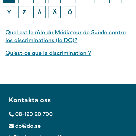
Y
Z
Å
Ä
Ö
Sökresultat
Quel est le rôle du Médiateur de Suède contre
les discriminations (le DO)?
Qu’est-ce que la discrimination ?
Kontakta oss
08-120 20 700
do@do.se