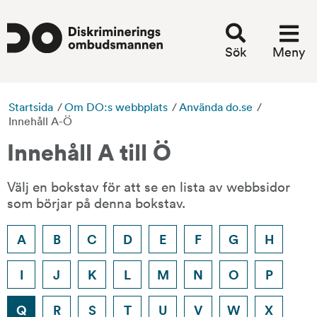
Sök
Meny
Startsida
/
Om DO:s webbplats
/
Använda do.se
/
Innehåll A-Ö
Innehåll A till Ö
Välj en bokstav för att se en lista av webbsidor 
som börjar på denna bokstav.
A
B
C
D
E
F
G
H
I
J
K
L
M
N
O
P
Q
R
S
T
U
V
W
X