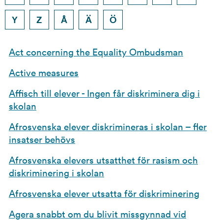
Y
Z
Å
Ä
Ö
Sökresultat
Act concerning the Equality Ombudsman
Active measures
Affisch till elever - Ingen får diskriminera dig i
skolan
Afrosvenska elever diskrimineras i skolan – fler
insatser behövs
Afrosvenska elevers utsatthet för rasism och
diskriminering i skolan
Afrosvenska elever utsatta för diskriminering
Agera snabbt om du blivit missgynnad vid