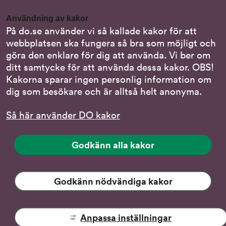
Gör en anmälan till oss
Användning av kakor
Nationella minoritetsspråk
På do.se använder vi så kallade kakor för att
webbplatsen ska fungera så bra som möjligt och
Om DO:s webbplats
göra den enklare för dig att använda. Vi ber om
Behandling av personuppgifter
ditt samtycke för att använda dessa kakor. OBS!
Kakorna sparar ingen personlig information om
dig som besökare och är alltså helt anonyma.
Följ oss
Så här använder DO kakor
DO på LinkedIn
(DO
på
DO på Instagram
Godkänn alla kakor
(DO
LinkedIn,
på
länk
DO på Facebook
(DO
Instagram,
till
på
Godkänn nödvändiga kakor
länk
DO på YouTube
annan
(DO:s
Facebook,
till
webbplats)
YouTube-
länk
annan
kanal,
till
webbplats)
Anpassa inställningar
Tillgänglighet
länk