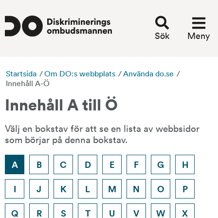
Sök
Meny
Startsida
/
Om DO:s webbplats
/
Använda do.se
/
Innehåll A-Ö
Innehåll A till Ö
Välj en bokstav för att se en lista av webbsidor 
som börjar på denna bokstav.
A
B
C
D
E
F
G
H
I
J
K
L
M
N
O
P
Q
R
S
T
U
V
W
X