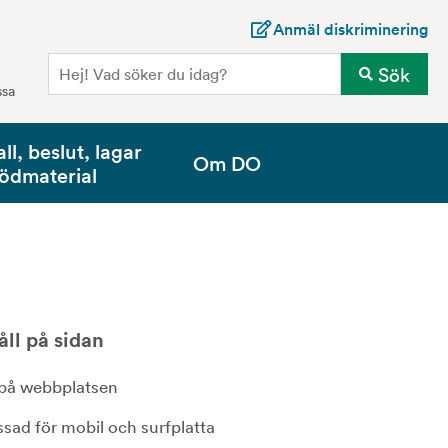
Anmäl diskriminering
Sö
Sök
ssa
all, beslut, lagar
Om DO
tödmaterial
åll på sidan
 på webbplatsen
sad för mobil och surfplatta