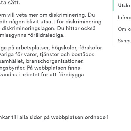
a sätt.
Utskr
om vill veta mer om diskriminering. Du 
Infor
är någon blivit utsatt för diskriminering 
t diskrimineringslagen. Du hittar också 
Om ka
missgynna föräldralediga.
Synpu
iga på arbetsplatser, högskolor, förskolor 
iga för varor, tjänster och bostäder. 
samhället, branschorganisationer, 
ngsbyråer. På webbplatsen finns 
ndas i arbetet för att förebygga 
änkar till alla sidor på webbplatsen ordnade i 