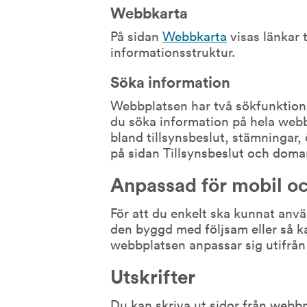
Webbkarta
På sidan 
Webbkarta
 visas länkar t
informationsstruktur.
Söka information
Webbplatsen har två sökfunktioner
du söka information på hela webbp
bland tillsynsbeslut, stämningar
på sidan Tillsynsbeslut och domar
Anpassad för mobil oc
För att du enkelt ska kunnat anvä
den byggd med följsam eller så ka
webbplatsen anpassar sig utifrån
Utskrifter
Du kan skriva ut sidor från webb