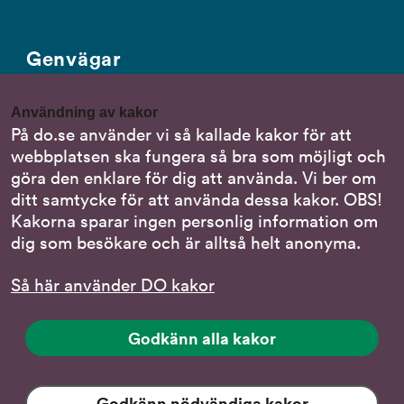
Genvägar
Gör en anmälan till oss
Användning av kakor
Nationella minoritetsspråk
På do.se använder vi så kallade kakor för att
webbplatsen ska fungera så bra som möjligt och
Om DO:s webbplats
göra den enklare för dig att använda. Vi ber om
Behandling av personuppgifter
ditt samtycke för att använda dessa kakor. OBS!
Kakorna sparar ingen personlig information om
dig som besökare och är alltså helt anonyma.
Följ oss
Så här använder DO kakor
DO på LinkedIn
(DO
på
DO på Instagram
Godkänn alla kakor
(DO
LinkedIn,
på
länk
DO på Facebook
(DO
Instagram,
till
på
Godkänn nödvändiga kakor