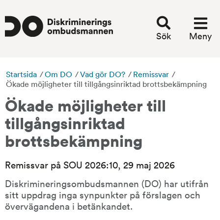
Sök
Meny
Startsida
/
Om DO
/
Vad gör DO?
/
Remissvar
/
Ökade möjligheter till tillgångsinriktad brottsbekämpning
Ökade möjligheter till 
tillgångsinriktad 
brottsbekämpning
Remissvar på SOU 2026:10, 29 maj 2026
Diskrimineringsombudsmannen (DO) har utifrån 
sitt uppdrag inga synpunkter på förslagen och 
övervägandena i betänkandet.