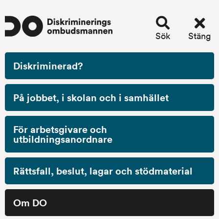
Sök
Stäng
Stäng
Mobilmeny
meny
Diskriminerad?
Startsida
/
Om DO
/
Pressrum
/
Pressmeddelanden, nyheter, debattartiklar och repliker
/
DO kräver ersättning av Haninge kommun efter
På jobbet, i skolan och i samhället
diskriminering av elev med dyslexi
DO kräver ersättning av 
För arbetsgivare och
Haninge kommun efter 
utbildningsanordnare
diskriminering av elev med 
Rättsfall, beslut, lagar och stödmaterial
dyslexi
Pressmeddelande publicerad 23 juni 2026
Om DO