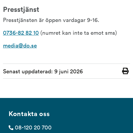
Presstjänst
Presstjänsten är öppen vardagar 9-16.
0736-82 82 10
 (numret kan inte ta emot sms)
media@do.se
Sidinformation
Senast uppdaterad:
9 juni 2026
Skriv
ut
Kontakta oss
08-120 20 700