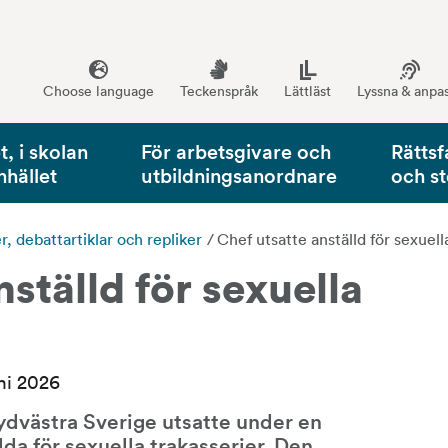
Choose language
Teckenspråk
Lättläst
Lyssna & anpa
, i skolan
För arbetsgivare och
Rättsf
mhället
utbildningsanordnare
och s
 debattartiklar och repliker
/
Chef utsatte anställd för sexuell
ställd för sexuella 
ni 2026
sydvästra Sverige utsatte under en 
lda för sexuella trakasserier. Den 