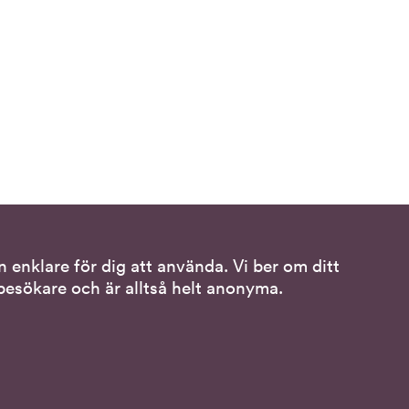
 enklare för dig att använda. Vi ber om ditt
Följ oss
esökare och är alltså helt anonyma.
ss
DO på LinkedIn
(DO
sspråk
på
DO på Instagram
(DO
LinkedIn,
på
länk
DO på Facebook