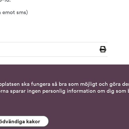
ta emot sms)
Skriv
ut
bplatsen ska fungera så bra som möjligt och göra den
tiva kontaktsätt
Genvägar
rna sparar ingen personlig information om dig som b
via teckenspråkstolk
Gör en anmälan till o
tället för att tala
Nationella minoritet
ödvändiga kakor
 tolk i samtal
Om DO:s webbplats