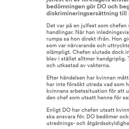
bedömningen gör DO och begär
diskrimineringsersättning till
Det var på en julfest som chefen 
handlingar. När han inledningsvis
rumpa sa hon direkt ifrån. Hon gi
som var närvarande och uttryckte
olämpligt. Chefen slutade dock i
blev i stället alltmer handgriplig. 
och utkastad av vakterna.
Efter händelsen har kvinnan mått 
har inte försökt utreda vad som hä
kvinnans arbetssituation för att 
den chef som utsatt henne för sex
Enligt DO har chefen utsatt kvinn
ska ansvara för. DO bedömer också 
utrednings- och åtgärdsskyldighe