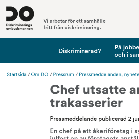
Vi arbetar för ett samhälle
fritt från diskriminering.
På jobbet
Diskriminerad?
och i sa
Startsida
/
Om DO
/
Pressrum
/
Pressmeddelanden, nyheter,
Chef utsatte an
trakasserier
Pressmeddelande publicerad 2 ju
En chef på ett åkeriföretag i 
julfest en av företagets anstäl