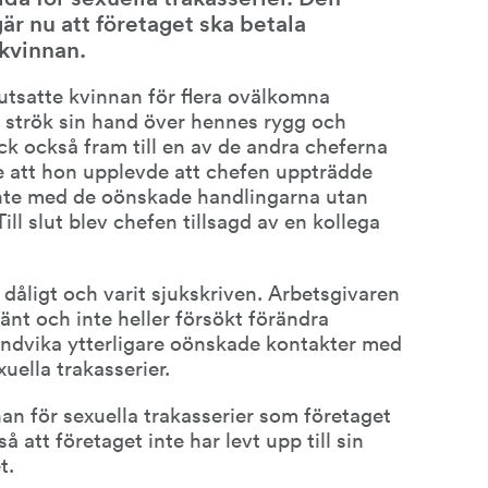
 nu att företaget ska betala 
 kvinnan.
utsatte kvinnan för flera ovälkomna 
 strök sin hand över hennes rygg och 
ck också fram till en av de andra cheferna 
 att hon upplevde att chefen uppträdde 
nte med de oönskade handlingarna utan 
Till slut blev chefen tillsagd av en kollega 
dåligt och varit sjukskriven. Arbetsgivaren 
nt och inte heller försökt förändra 
undvika ytterligare oönskade kontakter med 
uella trakasserier.
an för sexuella trakasserier som företaget 
att företaget inte har levt upp till sin 
t.