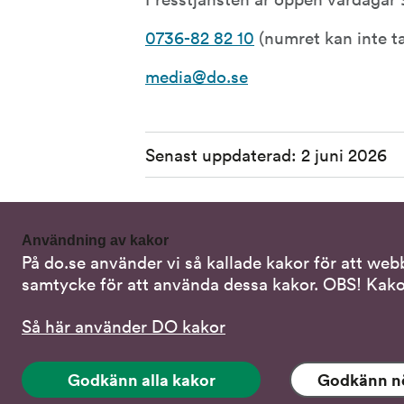
0736-82 82 10
 (numret kan inte 
media@do.se
Sidinformation
Senast uppdaterad:
2 juni 2026
Användning av kakor
På do.se använder vi så kallade kakor för att web
Kontakta oss
Alterna
samtycke för att använda dessa kakor. OBS! Kako
Samtal 
08-120 20 700
Så här använder DO kakor
Skriv i s
do@do.se
Godkänn alla kakor
Godkänn n
Stöd via
Fler kontaktuppgifter