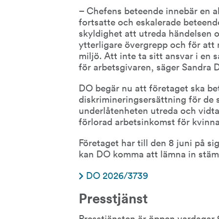
– Chefens beteende innebär en allv
fortsatte och eskalerade beteende
skyldighet att utreda händelsen oc
ytterligare övergrepp och för att 
miljö. Att inte ta sitt ansvar i e
för arbetsgivaren, säger Sandra
DO begär nu att företaget ska bet
diskrimineringsersättning för de s
underlåtenheten utreda och vidta
förlorad arbetsinkomst för kvinn
Företaget har till den 8 juni på sig
kan DO komma att lämna in stämn
DO 2026/3739
Presstjänst
Presstjänsten är öppen vardagar 