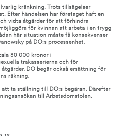
arlig kränkning. Trots tillsägelser 
t. Efter händelsen har företaget haft en 
h vidta åtgärder för att förhindra 
möjliggöra för kvinnan att arbeta i en trygg 
n sådan här situation måste få konsekvenser 
 Danowsky på DO:s processenhet.
ala 80 000 kronor i 
exuella trakasserierna och för 
 åtgärder. DO begär också ersättning för 
ans räkning.
 att ta ställning till DO:s begäran. Därefter 
ingsansökan till Arbetsdomstolen.
9-16.