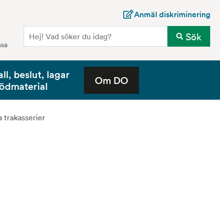
Anmäl diskriminering
Sö
Sök
ssa
all, beslut, lagar
Om DO
tödmaterial
a trakasserier