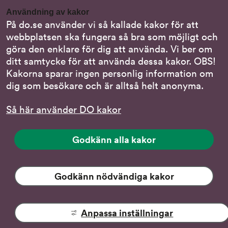
Gör en anmälan till oss
Användning av kakor
Nationella minoritetsspråk
På do.se använder vi så kallade kakor för att
webbplatsen ska fungera så bra som möjligt och
Om DO:s webbplats
göra den enklare för dig att använda. Vi ber om
Behandling av personuppgifter
ditt samtycke för att använda dessa kakor. OBS!
Kakorna sparar ingen personlig information om
dig som besökare och är alltså helt anonyma.
Följ oss
Så här använder DO kakor
DO på LinkedIn
(DO
på
DO på Instagram
Godkänn alla kakor
(DO
LinkedIn,
på
länk
DO på Facebook
(DO
Instagram,
till
på
Godkänn nödvändiga kakor
länk
DO på YouTube
annan
(DO:s
Facebook,
till
webbplats)
YouTube-
länk
annan
kanal,
till
webbplats)
Anpassa inställningar
Tillgänglighet
länk
annan
på