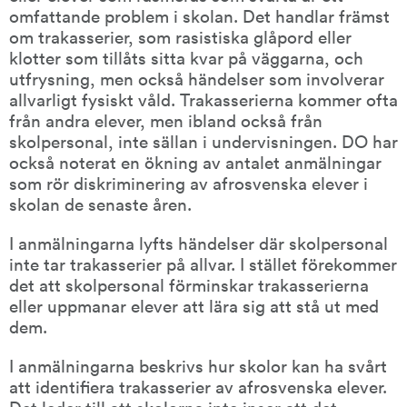
omfattande problem i skolan. Det handlar främst 
om trakasserier, som rasistiska glåpord eller 
klotter som tillåts sitta kvar på väggarna, och 
utfrysning, men också händelser som involverar 
allvarligt fysiskt våld. Trakasserierna kommer ofta 
från andra elever, men ibland också från 
skolpersonal, inte sällan i undervisningen. DO har 
också noterat en ökning av antalet anmälningar 
som rör diskriminering av afrosvenska elever i 
skolan de senaste åren.
I anmälningarna lyfts händelser där skolpersonal 
inte tar trakasserier på allvar. I stället förekommer 
det att skolpersonal förminskar trakasserierna 
eller uppmanar elever att lära sig att stå ut med 
dem.
I anmälningarna beskrivs hur skolor kan ha svårt 
att identifiera trakasserier av afrosvenska elever. 
Det leder till att skolorna inte inser att det 