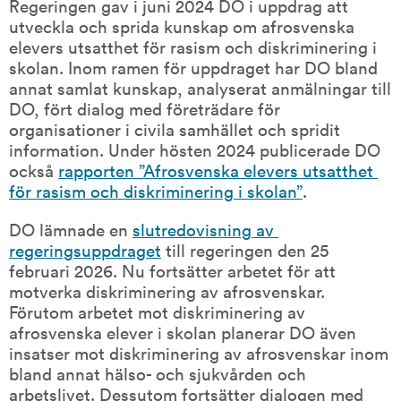
Regeringen gav i juni 2024 DO i uppdrag att 
utveckla och sprida kunskap om afrosvenska 
elevers utsatthet för rasism och diskriminering i 
skolan. Inom ramen för uppdraget har DO bland 
annat samlat kunskap, analyserat anmälningar till 
DO, fört dialog med företrädare för 
organisationer i civila samhället och spridit 
information. Under hösten 2024 publicerade DO 
också 
rapporten ”Afrosvenska elevers utsatthet 
för rasism och diskriminering i skolan”
.
DO lämnade en 
slutredovisning av 
regeringsuppdraget
 till regeringen den 25 
februari 2026. Nu fortsätter arbetet för att 
motverka diskriminering av afrosvenskar. 
Förutom arbetet mot diskriminering av 
afrosvenska elever i skolan planerar DO även 
insatser mot diskriminering av afrosvenskar inom 
bland annat hälso- och sjukvården och 
arbetslivet. Dessutom fortsätter dialogen med 