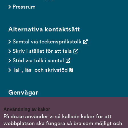
Pressrum
Alternativa kontaktsätt
Samtal via teckenspråkstolk
Skriv i stället för att tala
Stöd via tolk i samtal
Tal-, läs- och skrivstöd
Genvägar
Gör en anmälan till oss
Användning av kakor
Nationella minoritetsspråk
På do.se använder vi så kallade kakor för att
webbplatsen ska fungera så bra som möjligt och
Om DO:s webbplats