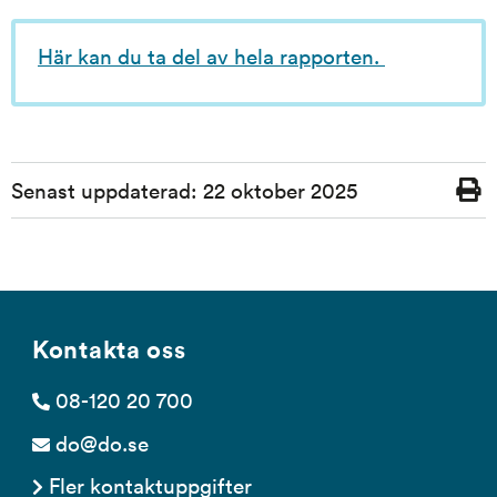
Här kan du ta del av hela rapporten. 
Sidinformation
Senast uppdaterad:
22 oktober 2025
Skriv
ut
Kontakta oss
08-120 20 700
do@do.se
Fler kontaktuppgifter