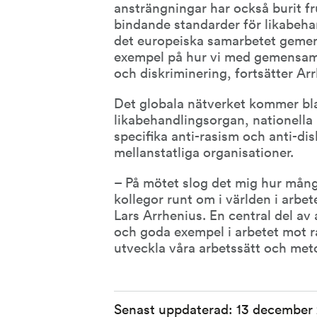
ansträngningar har också burit fru
bindande standarder för likabeha
det europeiska samarbetet gemensa
exempel på hur vi med gemensamm
och diskriminering, fortsätter Ar
Det globala nätverket kommer bl
likabehandlingsorgan, nationella i
specifika anti-rasism och anti-di
mellanstatliga organisationer.
– På mötet slog det mig hur mån
kollegor runt om i världen i arbet
Lars Arrhenius. En central del av 
och goda exempel i arbetet mot r
utveckla våra arbetssätt och met
Sidinformation
Senast uppdaterad:
13 december