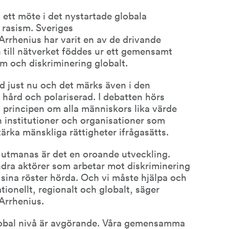
tt möte i det nystartade globala 
rasism. Sveriges 
rhenius har varit en av de drivande 
én till nätverket föddes ur ett gemensamt 
m och diskriminering globalt.
d just nu och det märks även i den 
 hård och polariserad. I debatten hörs 
 principen om alla människors lika värde 
 institutioner och organisationer som 
tärka mänskliga rättigheter ifrågasätts.
 utmanas är det en oroande utveckling. 
dra aktörer som arbetar mot diskriminering 
ina röster hörda. Och vi måste hjälpa och 
tionellt, regionalt och globalt, säger 
Arrhenius.
obal nivå är avgörande. Våra gemensamma 