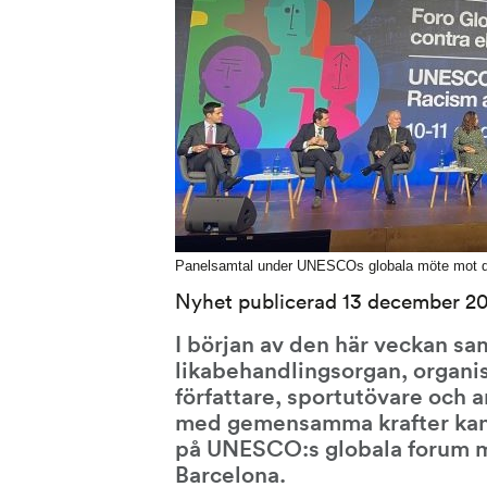
Panelsamtal under UNESCOs globala möte mot di
Nyhet publicerad 13 december 2
I början av den här veckan s
likabehandlingsorgan, organisa
författare, sportutövare och an
med gemensamma krafter kan 
på UNESCO:s globala forum mo
Barcelona.