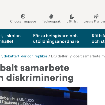
Choose language
Teckenspråk
Lättläst
Lyssna & anpa
, i skolan
För arbetsgivare och
Rättsf
mhället
utbildningsanordnare
och s
 debattartiklar och repliker
/
DO deltar i globalt samarbete m
obalt samarbete 
h diskriminering