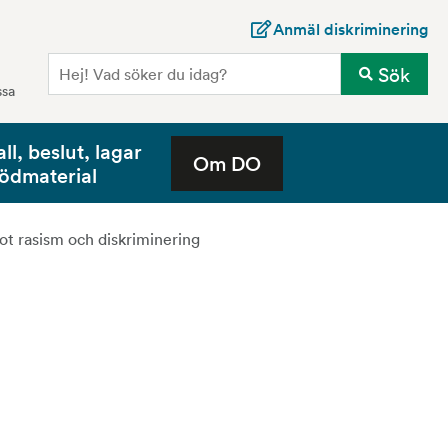
Anmäl diskriminering
Sö
Sök
ssa
all, beslut, lagar
Om DO
tödmaterial
ot rasism och diskriminering