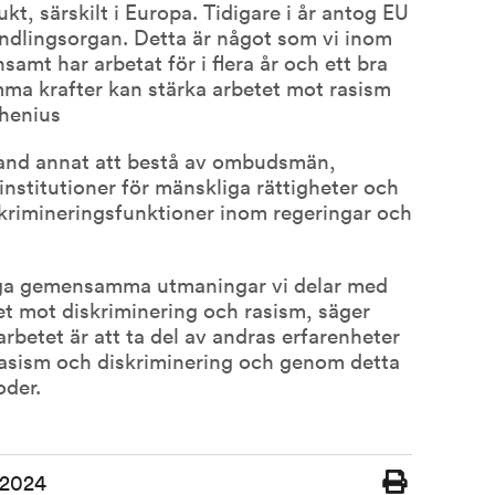
kt, särskilt i Europa. Tidigare i år antog EU 
ndlingsorgan. Detta är något som vi inom 
mt har arbetat för i flera år och ett bra 
a krafter kan stärka arbetet mot rasism 
rhenius
and annat att bestå av ombudsmän, 
nstitutioner för mänskliga rättigheter och 
skrimineringsfunktioner inom regeringar och 
ga gemensamma utmaningar vi delar med 
et mot diskriminering och rasism, säger 
arbetet är att ta del av andras erfarenheter 
asism och diskriminering och genom detta 
oder.
 2024
Skriv