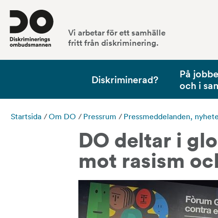
Vi arbetar för ett samhälle
fritt från diskriminering.
På jobbet
Diskriminerad?
och i sa
Startsida
/
Om DO
/
Pressrum
/
Pressmeddelanden, nyheter,
DO deltar i gl
mot rasism oc