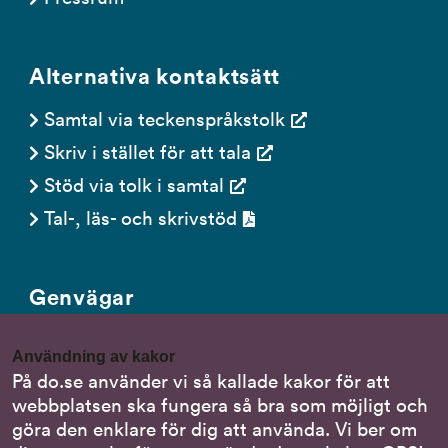
Alternativa kontaktsätt
Samtal via teckenspråkstolk
Skriv i stället för att tala
Stöd via tolk i samtal
Tal-, läs- och skrivstöd
Genvägar
Gör en anmälan till oss
Användning av kakor
Nationella minoritetsspråk
På do.se använder vi så kallade kakor för att
webbplatsen ska fungera så bra som möjligt och
Om DO:s webbplats
göra den enklare för dig att använda. Vi ber om
Behandling av personuppgifter