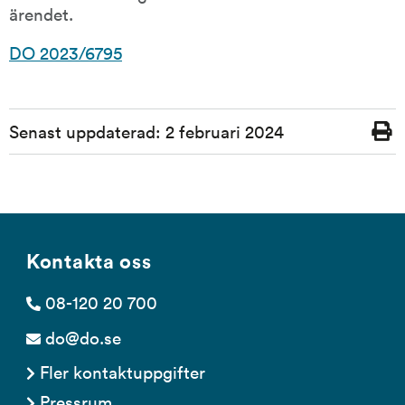
ärendet.
DO 2023/6795
Sidinformation
Senast uppdaterad:
2 februari 2024
Skriv
ut
Kontakta oss
08-120 20 700
do@do.se
Fler kontaktuppgifter
Pressrum