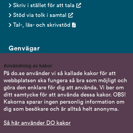
Skriv i stället för att tala
Stöd via tolk i samtal
Tal-, läs- och skrivstöd
Genvägar
Gör en anmälan till oss
Användning av kakor
Nationella minoritetsspråk
På do.se använder vi så kallade kakor för att
webbplatsen ska fungera så bra som möjligt och
Om DO:s webbplats
göra den enklare för dig att använda. Vi ber om
Behandling av personuppgifter
ditt samtycke för att använda dessa kakor. OBS!
Kakorna sparar ingen personlig information om
dig som besökare och är alltså helt anonyma.
Följ oss
Så här använder DO kakor
DO på LinkedIn
(DO