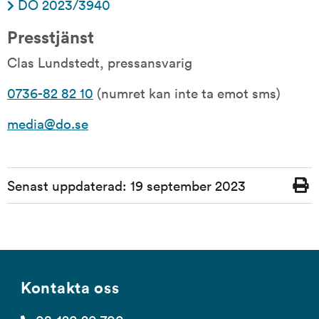
DO 2023/3940
Presstjänst
Clas Lundstedt, pressansvarig
0736-82 82 10
 (numret kan inte ta emot sms)
media@do.se
Sidinformation
Senast uppdaterad:
19 september 2023
Skriv
ut
Kontakta oss