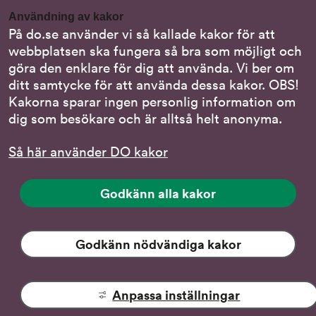
Gör en anmälan till oss
Användning av kakor
Nationella minoritetsspråk
På do.se använder vi så kallade kakor för att
webbplatsen ska fungera så bra som möjligt och
Om DO:s webbplats
göra den enklare för dig att använda. Vi ber om
Behandling av personuppgifter
ditt samtycke för att använda dessa kakor. OBS!
Kakorna sparar ingen personlig information om
dig som besökare och är alltså helt anonyma.
Följ oss
Så här använder DO kakor
DO på LinkedIn
(DO
på
DO på Instagram
Godkänn alla kakor
(DO
LinkedIn,
på
länk
DO på Facebook
(DO
Instagram,
till
på
Godkänn nödvändiga kakor
länk
DO på YouTube
annan
(DO:s
Facebook,
till
webbplats)
YouTube-
länk
annan
kanal,
till
webbplats)
Anpassa inställningar
Tillgänglighet
länk
annan
på