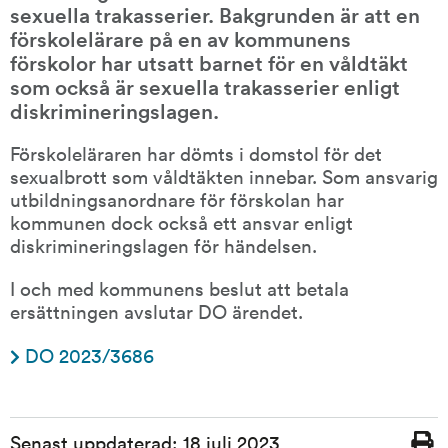
sexuella trakasserier. Bakgrunden är att en 
förskolelärare på en av kommunens 
förskolor har utsatt barnet för en våldtäkt 
som också är sexuella trakasserier enligt 
diskrimineringslagen.
Förskoleläraren har dömts i domstol för det 
sexualbrott som våldtäkten innebar. Som ansvarig 
utbildningsanordnare för förskolan har 
kommunen dock också ett ansvar enligt 
diskrimineringslagen för händelsen.
I och med kommunens beslut att betala 
ersättningen avslutar DO ärendet.
DO 2023/3686
Sidinformation
Senast uppdaterad:
18 juli 2023
Skriv