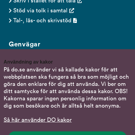
Stöd via tolk i samtal
Tal-, läs- och skrivstöd
Genvägar
Gör en anmälan till oss
Användning av kakor
Nationella minoritetsspråk
På do.se använder vi så kallade kakor för att
webbplatsen ska fungera så bra som möjligt och
Om DO:s webbplats
göra den enklare för dig att använda. Vi ber om
Behandling av personuppgifter
ditt samtycke för att använda dessa kakor. OBS!
Kakorna sparar ingen personlig information om
dig som besökare och är alltså helt anonyma.
Följ oss
Så här använder DO kakor
DO på LinkedIn
(DO
på