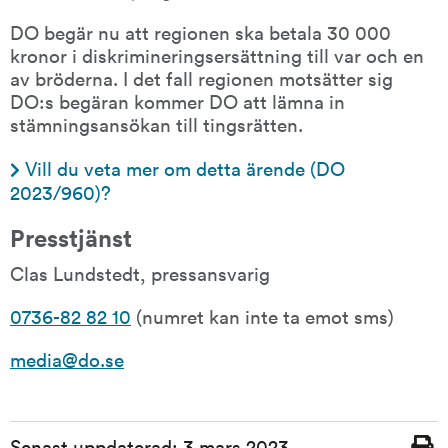
DO begär nu att regionen ska betala 30 000 
kronor i diskrimineringsersättning till var och en 
av bröderna. I det fall regionen motsätter sig 
DO:s begäran kommer DO att lämna in 
stämningsansökan till tingsrätten.
Vill du veta mer om detta ärende (DO 
2023/960)?
Presstjänst
Clas Lundstedt, pressansvarig
0736-82 82 10
 (numret kan inte ta emot sms)
media@do.se
Sidinformation
Senast uppdaterad:
3 mars 2023
Skriv