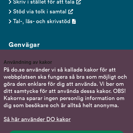
Skriv i stället för att tala
Stöd via tolk i samtal
Tal-, läs- och skrivstöd
Genvägar
Gör en anmälan till oss
Användning av kakor
Nationella minoritetsspråk
På do.se använder vi så kallade kakor för att
webbplatsen ska fungera så bra som möjligt och
Om DO:s webbplats
göra den enklare för dig att använda. Vi ber om
Behandling av personuppgifter
ditt samtycke för att använda dessa kakor. OBS!
Kakorna sparar ingen personlig information om
dig som besökare och är alltså helt anonyma.
Följ oss
Så här använder DO kakor
DO på LinkedIn
(DO