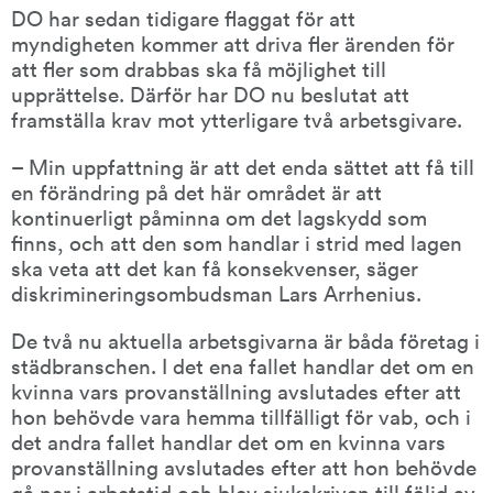
DO har sedan tidigare flaggat för att 
myndigheten kommer att driva fler ärenden för 
att fler som drabbas ska få möjlighet till 
upprättelse. Därför har DO nu beslutat att 
framställa krav mot ytterligare två arbetsgivare.
– Min uppfattning är att det enda sättet att få till 
en förändring på det här området är att 
kontinuerligt påminna om det lagskydd som 
finns, och att den som handlar i strid med lagen 
ska veta att det kan få konsekvenser, säger 
diskrimineringsombudsman Lars Arrhenius.
De två nu aktuella arbetsgivarna är båda företag i 
städbranschen. I det ena fallet handlar det om en 
kvinna vars provanställning avslutades efter att 
hon behövde vara hemma tillfälligt för vab, och i 
det andra fallet handlar det om en kvinna vars 
provanställning avslutades efter att hon behövde 
gå ner i arbetstid och blev sjukskriven till följd av 