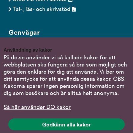
Tal-, läs- och skrivstöd
Genvägar
Gör en anmälan till oss
Användning av kakor
Nationella minoritetsspråk
På do.se använder vi så kallade kakor för att
webbplatsen ska fungera så bra som möjligt och
Om DO:s webbplats
göra den enklare för dig att använda. Vi ber om
Behandling av personuppgifter
ditt samtycke för att använda dessa kakor. OBS!
Kakorna sparar ingen personlig information om
dig som besökare och är alltså helt anonyma.
Följ oss
Så här använder DO kakor
DO på LinkedIn
(DO
på
DO på Instagram
Godkänn alla kakor
(DO
LinkedIn,